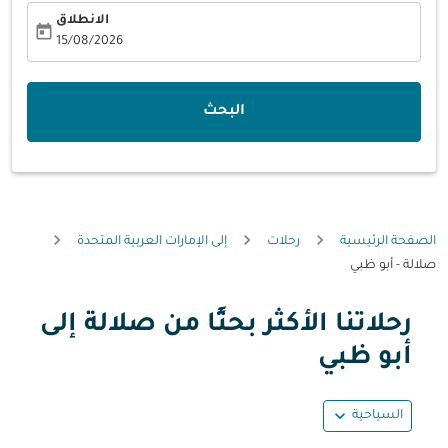
الانطلاق
today
fc-booking-departure-date-aria-label
15/08/2026
البحث
الصفحة الرئيسية
رحلات
إلى الإمارات العربية المتحدة
صلالة - أبو ظبي
رحلاتنا الأكثر بحثًا من صلالة إلى
حاول تحديث الرحلة (مغادرة و/أو وجهة) أو التفاعل مع التواريخ أ
أبو ظبي
expand_more
السياحية