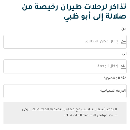
تذاكر لرحلات طيران رخيصة من
صلالة إلى أبو ظبي
من
flight_takeoff
الى
flight_land
فئة المقصورة
keyboard_arrow_down
الدرجة السياحية
فئة المقصورة option الدرجة السياحية Selected
لا توجد أسعار تتناسب مع معايير التصفية الخاصة بك. يرجى ضبط عوامل التصفي
لا توجد أسعار تتناسب مع معايير التصفية الخاصة بك. يرجى
ضبط عوامل التصفية الخاصة بك.