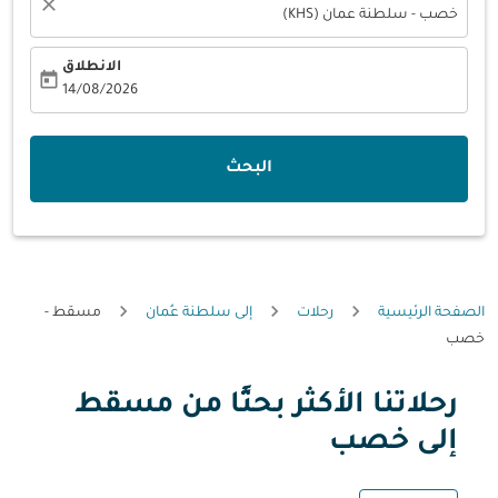
close
خصب - سلطنة عمان (KHS)
الانطلاق
today
fc-booking-departure-date-aria-label
14/08/2026
البحث
الصفحة الرئيسية
رحلات
إلى سلطنة عُمان
مسقط -
خصب
رحلاتنا الأكثر بحثًا من مسقط
حاول تحديث الرحلة (مغادرة و/أو وجهة) أو التفاعل مع التواريخ أ
إلى خصب