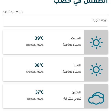
الطقس في خصب
وحدة الطقس
:
Weather unit option درجة مئوية Selected
درجة مئوية
39°C
السبت
سماء صافية
08/08/2026
38°C
الأحد
سماء صافية
09/08/2026
37°C
الإثنين
غيوم متفرقة
10/08/2026