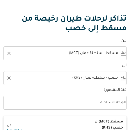
تذاكر لرحلات طيران رخيصة من
مسقط إلى خصب
من
close
flight_takeoff
الى
close
flight_land
فئة المقصورة
keyboard_arrow_down
الدرجة السياحية
فئة المقصورة option الدرجة السياحية Selected
مسقط (MCT)
ل
من
خصب (KHS)