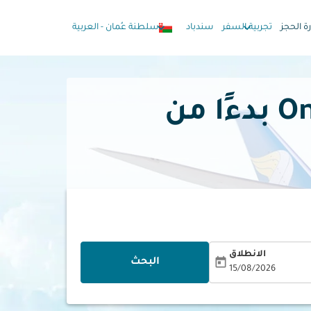
keyboard_arrow_down
keyboard_arrow_down
رة الحجز
تجربية السفر
سندباد
سلطنة عُمان
-
العربية
الانطلاق
today
البحث
15/08/2026