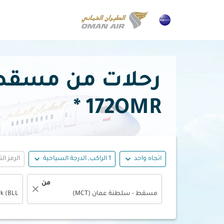
رحلات من مسقط إلى بيلون
172OMR *
expand_more
expand_more
اتجاه واحد
1 الراكب, الدرجة السياحية
الرمز ال
من
close