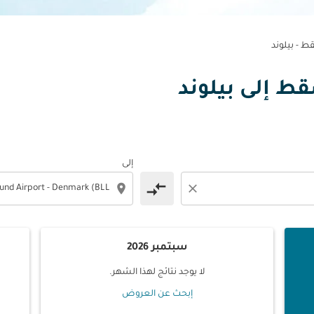
 - بيلوند
سقط إلى بيلوند
إلى
compare_arrows
location_on
close
سبتمبر 2026
لا يوجد نتائج لهذا الشهر.
إبحث عن العروض