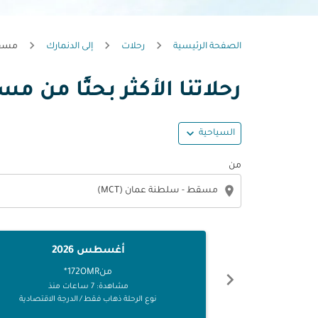
الصفحة الرئيسية
رحلات
إلى الدنمارك
مسقط
رحلاتنا الأكثر بحثًا من م
expand_more
السياحية
من
location_on
أغسطس 2026
من
172OMR
*
chevron_left
مشاهدة: 7 ساعات منذ
نوع الرحلة ذهاب فقط
/
الدرجة الاقتصادية