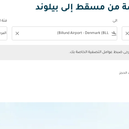
صة من مسقط إلى بيلوند
الى
فئة 
keyboard_arrow_down
close
flight_land
clos
الدر
فئة المقصورة n
ضبط عوامل التصفية الخاصة بك.
يرجى ضبط عوامل التصفية الخاصة بك.