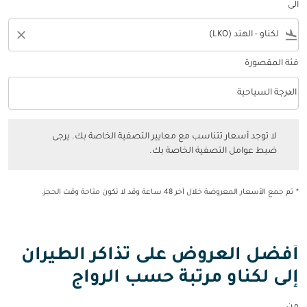
الى
close
flight_land
فئة المقصورة
keyboard_arrow_down
الدرجة السياحية
فئة المقصورة option الدرجة السياحية Selected
لا توجد أسعار تتناسب مع معايير التصفية الخاصة بك. يرجى ضبط عوامل التصفي
لا توجد أسعار تتناسب مع معايير التصفية الخاصة بك. يرجى
ضبط عوامل التصفية الخاصة بك.
* تم جمع الأسعار المعروضة خلال آخر 48 ساعة وقد لا تكون متاحة وقت الحجز.
أفضل العروض على تذاكر الطيران
إلى لكناو مرتبة حسب الرواج