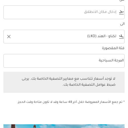
من
flight_takeoff
الى
close
flight_land
فئة المقصورة
keyboard_arrow_down
الدرجة السياحية
فئة المقصورة option الدرجة السياحية Selected
لا توجد أسعار تتناسب مع معايير التصفية الخاصة بك. يرجى ضبط عوامل التصفي
لا توجد أسعار تتناسب مع معايير التصفية الخاصة بك. يرجى
ضبط عوامل التصفية الخاصة بك.
* تم جمع الأسعار المعروضة خلال آخر 48 ساعة وقد لا تكون متاحة وقت الحجز.