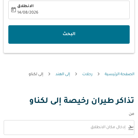
الانطلاق
today
fc-booking-departure-date-aria-label
14/08/2026
البحث
الصفحة الرئيسية
رحلات
إلى الهند
إلى لكناو
تذاكر طيران رخيصة إلى لكناو
من
flight_takeoff