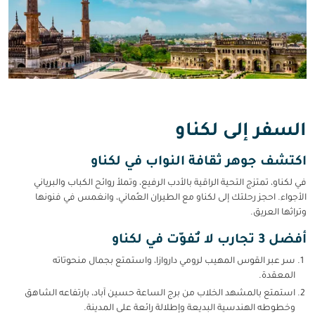
السفر إلى لكناو
اكتشف جوهر ثقافة النواب في لكناو
في لكناو، تمتزج التحية الراقية بالأدب الرفيع، وتملأ روائح الكباب والبرياني
الأجواء. احجز رحلتك إلى لكناو مع الطيران العُماني، وانغمس في فنونها
وتراثها العريق.
أفضل 3 تجارب لا تُفوّت في لكناو
سر عبر القوس المهيب لرومي داروازا، واستمتع بجمال منحوتاته
المعقدة.
استمتع بالمشهد الخلاب من برج الساعة حسين آباد، بارتفاعه الشاهق
وخطوطه الهندسية البديعة وإطلالة رائعة على المدينة.