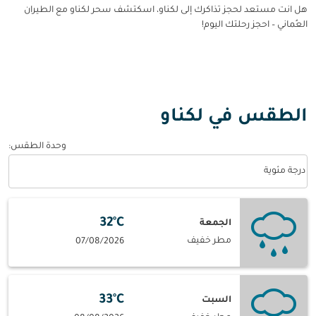
هل انت مستعد لحجز تذاكرك إلى لكناو، اسكتشف سحر لكناو مع الطيران
العُماني – احجز رحلتك اليوم!
الطقس في لكناو
وحدة الطقس
:
Weather unit option درجة مئوية Selected
درجة مئوية
32°C
الجمعة
مطر خفيف
07/08/2026
33°C
السبت