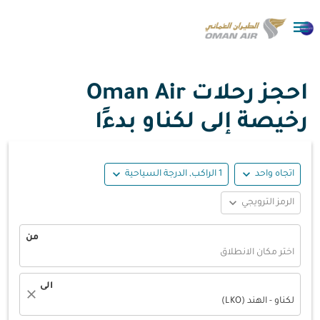

احجز رحلات Oman Air
رخيصة إلى لكناو بدءًا
expand_more
expand_more
اتجاه واحد
1 الراكب, الدرجة السياحية
expand_more
الرمز الترويجي
من
اختر مكان الانطلاق
الى
close
لكناو - الهند (LKO)