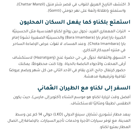
اكتشف التاريخ العريق للنواب في قصر شتر منزل (Chattar Manzil)،
واستمتع بإطلالة رائعة على نهر جومتي (Gomti).
استمتع بلكناو كما يفعل السكان المحليون
التراث المعماري الفريد: تجول بين روائع لكناو الهندسية مثل الحسينيَّة
الكبيرة بارا إمام بارا (Bara Imambara) والحسينيَّة
الصغيرة تشوتا إمام
بارا (Chota Imambara). وعند المساء، لا تفوّت عرض الإضاءة الساحر
في متنزه أمبيدكار التذكاري.
التسوق والثقافة: تجوَّل في حي حضرة غنج (Hazratganj) لاستكشاف
أرقى المحلات والأجواء النابضة بالحياة. وإذا كنت محظوظًا، يمكنك
حضور كرنفال جانج، الذي يقام في الأحد الثاني من كل شهر ويضم عروضًا
ثقافية وترفيهية مدهشة.
السفر إلى لكناو مع الطيران العُماني
أفضل وقت لزيارة لكناو هو موسم الشتاء (أكتوبر إلى مارس)، حيث يكون
الطقس لطيفًا ومثاليًا للاستكشاف.
يبعد مطار تشودري تشاران سينغ الدولي (LKO) حوالي 14 كم عن وسط
المدينة، مع توفر سيارات الأجرة وخدمات تأجير السيارات، بالإضافة إلى اتصال
المطار بمترو لكناو.