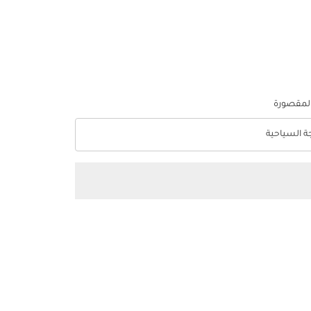
المقصورة
جة السياحية
optio الدرجة السياحية Selected