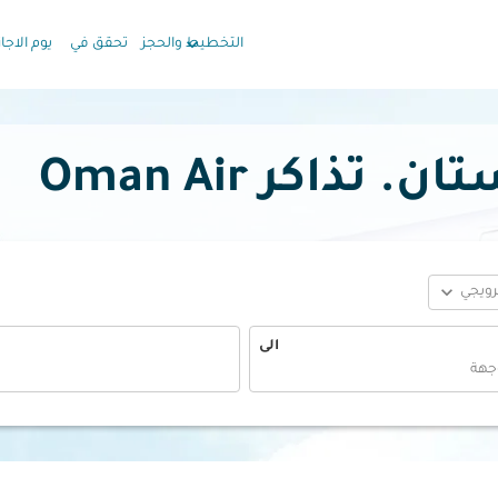
keyboard_arrow_down
التخطيط والحجز
تحقق في
يوم الاجاز
تذاكر Oman Air
expand_more
ترويجي
الى
fc-booking-departure-date-aria-label