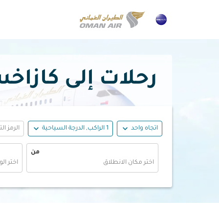
رحلات إلى كازاخستان. 
expand_more
expand_more
اتجاه واحد
1 الراكب, الدرجة السياحية
الرمز ال
من