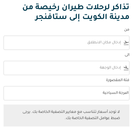
تذاكر لرحلات طيران رخيصة من
مدينة الكويت إلى ستافنجر
من
flight_takeoff
الى
flight_land
فئة المقصورة
keyboard_arrow_down
الدرجة السياحية
فئة المقصورة option الدرجة السياحية Selected
لا توجد أسعار تتناسب مع معايير التصفية الخاصة بك. يرجى ضبط عوامل التصفي
لا توجد أسعار تتناسب مع معايير التصفية الخاصة بك. يرجى
ضبط عوامل التصفية الخاصة بك.