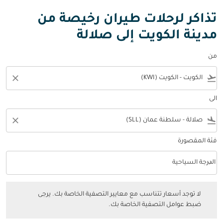
تذاكر لرحلات طيران رخيصة من
مدينة الكويت إلى صلالة
من
close
flight_takeoff
الى
close
flight_land
فئة المقصورة
keyboard_arrow_down
الدرجة السياحية
فئة المقصورة option الدرجة السياحية Selected
لا توجد أسعار تتناسب مع معايير التصفية الخاصة بك. يرجى ضبط عوامل التصفي
لا توجد أسعار تتناسب مع معايير التصفية الخاصة بك. يرجى
ضبط عوامل التصفية الخاصة بك.