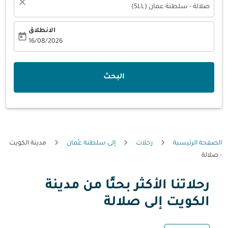
close
صلالة - سلطنة عمان (SLL)
الانطلاق
today
fc-booking-departure-date-aria-label
16/08/2026
البحث
الصفحة الرئيسية
رحلات
إلى سلطنة عُمان
مدينة الكويت
- صلالة
رحلاتنا الأكثر بحثًا من مدينة
الكويت إلى صلالة