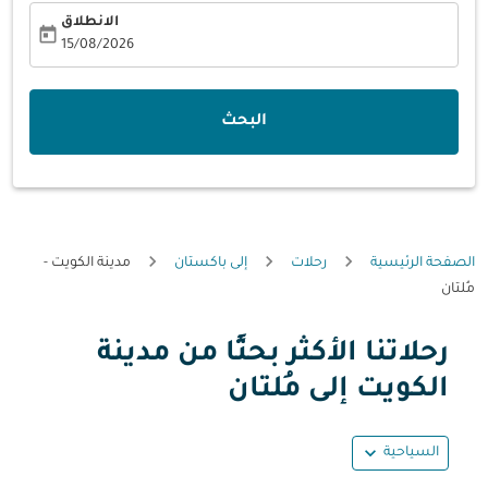
الانطلاق
today
fc-booking-departure-date-aria-label
15/08/2026
البحث
الصفحة الرئيسية
رحلات
إلى باكستان
مدينة الكويت -
مُلتان
رحلاتنا الأكثر بحثًا من مدينة
حاول تحديث الرحلة (مغادرة و/أو وجهة) أو التفاعل مع التواريخ أ
الكويت إلى مُلتان
expand_more
السياحية