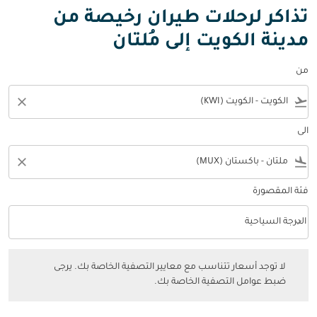
تذاكر لرحلات طيران رخيصة من
مدينة الكويت إلى مُلتان
من
close
flight_takeoff
الى
close
flight_land
فئة المقصورة
keyboard_arrow_down
الدرجة السياحية
فئة المقصورة option الدرجة السياحية Selected
لا توجد أسعار تتناسب مع معايير التصفية الخاصة بك. يرجى ضبط عوامل التصفي
لا توجد أسعار تتناسب مع معايير التصفية الخاصة بك. يرجى
ضبط عوامل التصفية الخاصة بك.