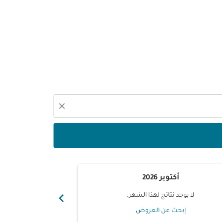
close
أكتوبر 2026
نوفم
chevron_right
لا يوجد نتائج لهذا الشهر.
لا يوجد ن
إبحث عن العروض
إبحث