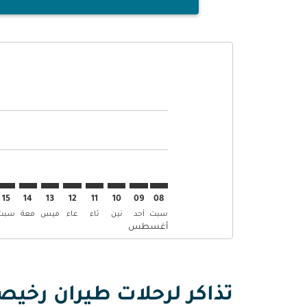
Displaying fares for أغسطس-2026
KWI–ALA: cmp-view-offers-disclaimer. إبحث عن العروض
KWI–ALA: cmp-view-offers-disclaimer. إبحث عن 
KWI–ALA: cmp-view-offers-disclaimer. إ
–ALA: cmp-view-offers-disclaimer
mp-view-offers-disclaimer
-offers-disclaimer
s-disclaimer
aimer
15
14
13
12
11
10
09
08
سبت
أحد
نين
ثاء
عاء
ميس
معة
سبت
أغسطس
تذاكر لرحلات طيران رخيص