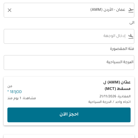
close
flight_takeoff
الى
flight_land
فئة المقصورة
keyboard_arrow_down
الدرجة السياحية
فئة المقصورة option الدرجة السياحية Selected
عمّان (AMM)
ل
من
مسقط (MCT)
*
181JOD
المغادرة: 21/11/2026
مشاهدة: 1 يوم منذ
اتجاه واحد
/
الدرجة السياحية
‫احجز الآن‬