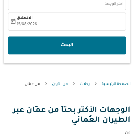
اختر الوجهة
الانطلاق
today
fc-booking-departure-date-aria-label
15/08/2026
البحث
الصفحة الرئيسية
رحلات
من-الأردن
من عمّان
الوجهات الأكثر بحثاً من عمّان عبر
الطيران العُماني
من