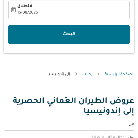
الانطلاق
today
fc-booking-departure-date-aria-label
15/08/2026
البحث
الصفحة الرئيسية
رحلات
إلى إندونيسيا
عروض الطيران العُماني الحصرية
إلى إندونيسيا
من
flight_takeoff