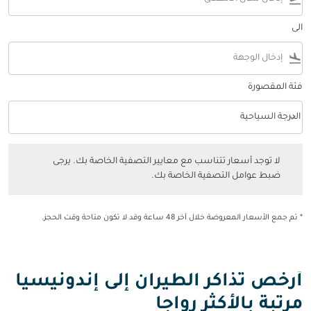
الى
flight_land
فئة المقصورة
keyboard_arrow_down
الدرجة السياحية
فئة المقصورة option الدرجة السياحية Selected
لا توجد أسعار تتناسب مع معايير التصفية الخاصة بك. يرجى ضبط عوامل التصفي
لا توجد أسعار تتناسب مع معايير التصفية الخاصة بك. يرجى
ضبط عوامل التصفية الخاصة بك.
* تم جمع الأسعار المعروضة خلال آخر 48 ساعة وقد لا تكون متاحة وقت الحجز.
أرخص تذاكر الطيران إلى إندونيسيا
مرتبة بالأكثر رواجا