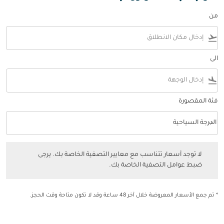
من
flight_takeoff
الى
flight_land
فئة المقصورة
keyboard_arrow_down
الدرجة السياحية
فئة المقصورة option الدرجة السياحية Selected
لا توجد أسعار تتناسب مع معايير التصفية الخاصة بك. يرجى ضبط عوامل التصفي
لا توجد أسعار تتناسب مع معايير التصفية الخاصة بك. يرجى
ضبط عوامل التصفية الخاصة بك.
* تم جمع الأسعار المعروضة خلال آخر 48 ساعة وقد لا تكون متاحة وقت الحجز.