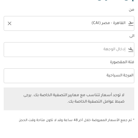
من
close
flight_takeoff
الى
flight_land
فئة المقصورة
keyboard_arrow_down
الدرجة السياحية
فئة المقصورة option الدرجة السياحية Selected
لا توجد أسعار تتناسب مع معايير التصفية الخاصة بك. يرجى ضبط عوامل التصفي
لا توجد أسعار تتناسب مع معايير التصفية الخاصة بك. يرجى
ضبط عوامل التصفية الخاصة بك.
* تم جمع الأسعار المعروضة خلال آخر 48 ساعة وقد لا تكون متاحة وقت الحجز.