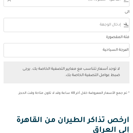
الى
flight_land
فئة المقصورة
keyboard_arrow_down
الدرجة السياحية
فئة المقصورة option الدرجة السياحية Selected
لا توجد أسعار تتناسب مع معايير التصفية الخاصة بك. يرجى ضبط عوامل التصفي
لا توجد أسعار تتناسب مع معايير التصفية الخاصة بك. يرجى
ضبط عوامل التصفية الخاصة بك.
* تم جمع الأسعار المعروضة خلال آخر 48 ساعة وقد لا تكون متاحة وقت الحجز.
أرخص تذاكر الطيران من القاهرة
إلى العراق