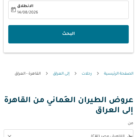
الانطلاق
today
fc-booking-departure-date-aria-label
14/08/2026
البحث
الصفحة الرئيسية
رحلات
إلى العراق
القاهرة - العراق
عروض الطيران العُماني من القاهرة
إلى العراق
من
close
flight_takeoff