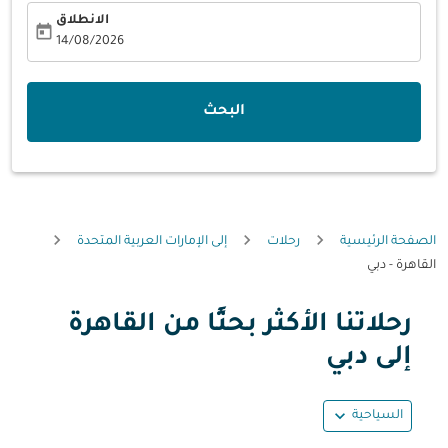
الانطلاق
today
fc-booking-departure-date-aria-label
14/08/2026
البحث
الصفحة الرئيسية
رحلات
إلى الإمارات العربية المتحدة
القاهرة - دبي
رحلاتنا الأكثر بحثًا من القاهرة
حاول تحديث الرحلة (مغادرة و/أو وجهة) أو التفاعل مع التواريخ أ
إلى دبي
expand_more
السياحية