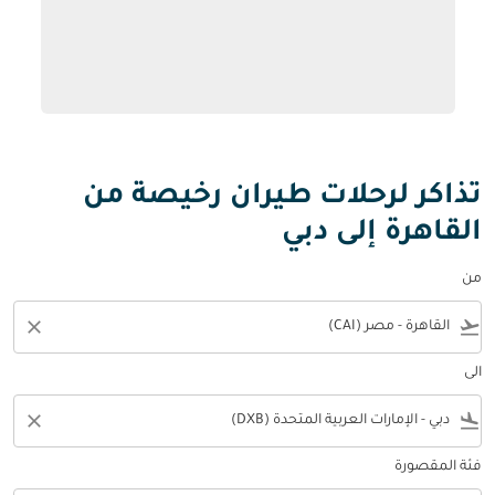
تذاكر لرحلات طيران رخيصة من
القاهرة إلى دبي
من
close
flight_takeoff
الى
close
flight_land
فئة المقصورة