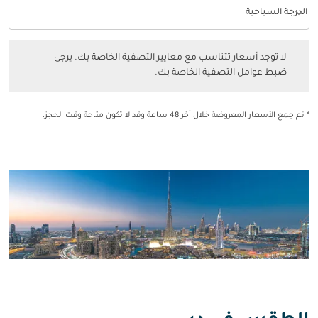
keyboard_arrow_down
الدرجة السياحية
فئة المقصورة option الدرجة السياحية Selected
لا توجد أسعار تتناسب مع معايير التصفية الخاصة بك. يرجى ضبط عوامل التصفي
لا توجد أسعار تتناسب مع معايير التصفية الخاصة بك. يرجى
ضبط عوامل التصفية الخاصة بك.
* تم جمع الأسعار المعروضة خلال آخر 48 ساعة وقد لا تكون متاحة وقت الحجز.