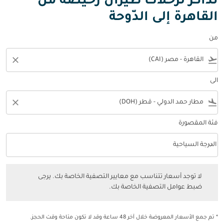
تذاكر لرحلات طيران رخيصة من
القاهرة إلى الدّوحة
من
close
flight_takeoff
الى
close
flight_land
فئة المقصورة
keyboard_arrow_down
الدرجة السياحية
فئة المقصورة option الدرجة السياحية Selected
لا توجد أسعار تتناسب مع معايير التصفية الخاصة بك. يرجى ضبط عوامل التصفي
لا توجد أسعار تتناسب مع معايير التصفية الخاصة بك. يرجى
ضبط عوامل التصفية الخاصة بك.
* تم جمع الأسعار المعروضة خلال آخر 48 ساعة وقد لا تكون متاحة وقت الحجز.