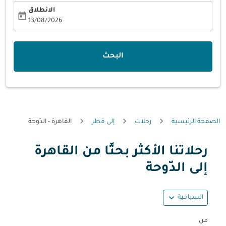
الانطلاق
today
fc-booking-departure-date-aria-label
13/08/2026
البحث
الصفحة الرئيسية
رحلات
إلى قطر
القاهرة - الدّوحة
رحلاتنا الأكثر بحثًا من القاهرة
حاول تحديث الرحلة (مغادرة و/أو وجهة) أو التفاعل مع التواريخ أ
إلى الدّوحة
expand_more
السياحية
من