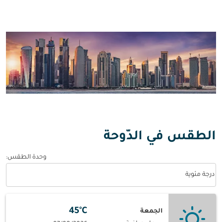
الطقس في الدّوحة
وحدة الطقس
:
Weather unit option درجة مئوية Selected
درجة مئوية
45°C
الجمعة