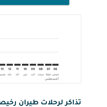
Displaying fares for أغسطس-2026
CAI–AUH: cmp-view-offers-disclaimer. إبحث عن العروض
CAI–AUH: cmp-view-offers-disclaimer. إبحث عن 
CAI–AUH: cmp-view-offers-disclaimer. إ
–AUH: cmp-view-offers-disclaimer
mp-view-offers-disclaimer
-offers-disclaimer
s-disclaimer
aimer
13
12
11
10
09
08
07
06
ميس
معة
سبت
أحد
نين
ثاء
عاء
ميس
أغسطس
تذاكر لرحلات طيران رخيص