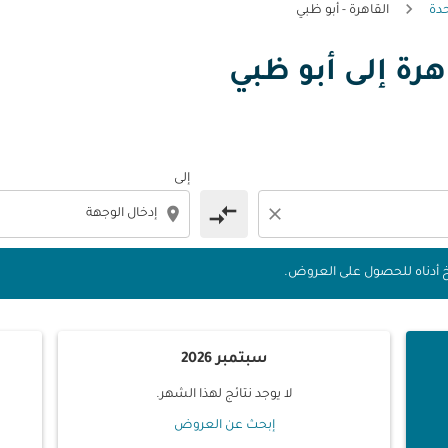
حدة
القاهرة - أبو ظبي
اهرة إلى أبو ظبي
 التواريخ أدناه للحصول على العروض.
إلى
compare_arrows
location_on
close
يخ أدناه للحصول على العروض.
سبتمبر 2026
لا يوجد نتائج لهذا الشهر.
إبحث عن العروض