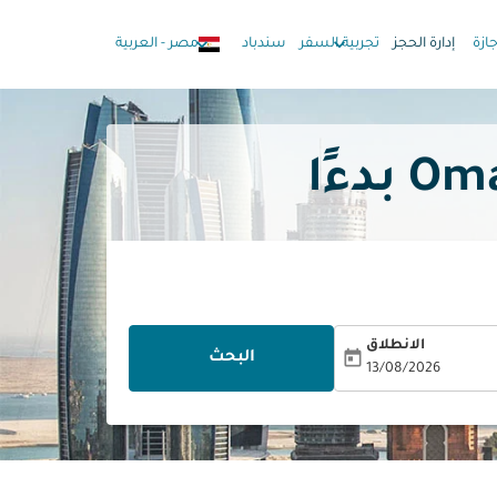
keyboard_arrow_down
keyboard_arrow_down
جازة
إدارة الحجز
تجربية السفر
سندباد
مصر
-
العربية
الانطلاق
today
البحث
13/08/2026