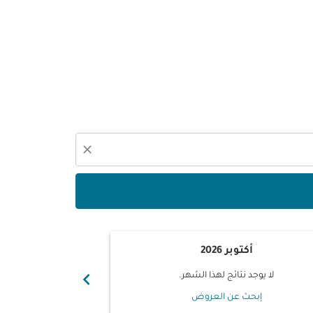
close
أكتوبر 2026
نوفم
chevron_right
لا يوجد نتائج لهذا الشهر.
لا يوجد ن
إبحث عن العروض
إبحث