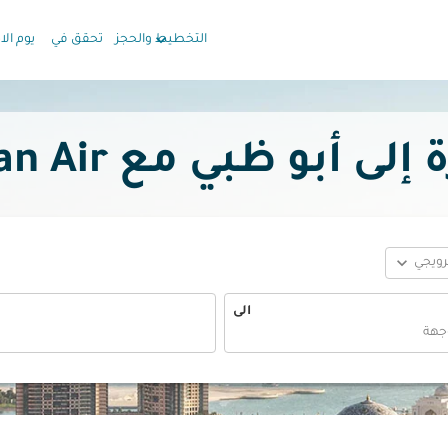
keyboard_arrow_down
التخطيط والحجز
تحقق في
يوم الا
و ظبي مع Oman Air بدءًا
expand_more
ترويجي
الى
fc-booking-departure-date-aria-label