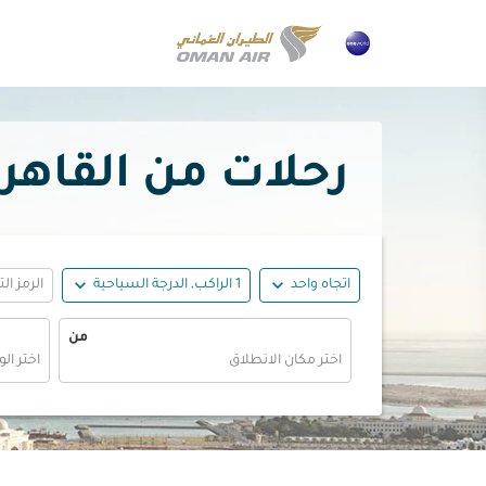
رحلات من القاهرة إلى أب
expand_more
expand_more
اتجاه واحد
1 الراكب, الدرجة السياحية
الرمز ال
من