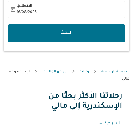
الانطلاق
today
fc-booking-departure-date-aria-label
16/08/2026
البحث
الصفحة الرئيسية
رحلات
إلى جزر المالديف
الإسكندرية -
مالي
رحلاتنا الأكثر بحثًا من
حاول تحديث الرحلة (مغادرة و/أو وجهة) أو التفاعل مع التواريخ أ
الإسكندرية إلى مالي
expand_more
السياحية