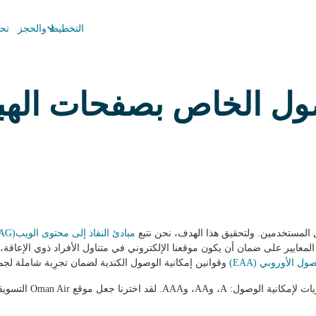
keyboard_arrow_down
التخطيط والحجز
تح
صول الخاص بصفحات الهبو
مبادئ النفاذ إلى محتوى الويب(WCAG) 2.1
معايير على ضمان أن يكون موقعنا الإلكتروني في متناول الأفراد ذوي الإعاقة، 
ل الأوروبي (EAA)
وقوانين إمكانية الوصول الكندية لضمان تجرِبة شاملة لجم