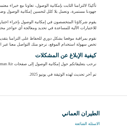
جهودنا مستمرة، ونعمل بلا كلل لتحسين إمكانية الوصول وضما
للاختبارات الآلية للمساعدة في تحديد ومعالجة أي حواجز م
نقوم بمراقبة موقعنا بشكل دوري للحفاظ على التزامنا بتقد
تخص سهولة استخدام الموقع، نرجو منك التواصل معنا عبر ال
كيفية الإبلاغ عن المشكلات
نرحب بتعليقاتكم حول إمكانية الوصول إلى صفحات Oman Air التسويقية. إذا واجهتم أي عوائق أو صعوبات، يرجى التواصل معنا باستخدام هذا
تم آخر تحديث لهذه الوثيقة في يونيو 2025.
الطيران العماني
الاسئلة الشائعة