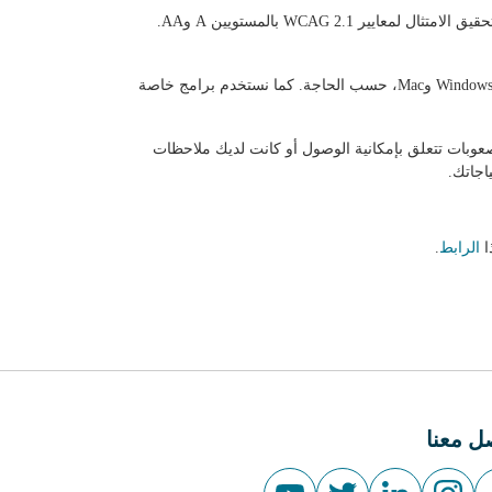
تأكيدًا لالتزامنا الثابت بإمكانية الوصول، تعاونا مع خبراء معتمدين في هذا المجال. يقوم هؤلاء الخبراء بتوجيهنا نحو تطبيق أفضل الممارسات وتحقيق الامتثال لمعايير WCAG 2.1 بالمستويين A وAA.
يقوم شركاؤنا المتخصصون في إمكانية الوصول بإجراء اختبارات يدوية باستخدام برامج NVDA، أو JAWS، أو VoiceOver على أنظمة تشغيل Windows وMac، حسب الحاجة. كما نستخدم برامج خاصة
عوبات تتعلق بإمكانية الوصول أو كانت لديك ملاحظات
اجاتك.
الرابط
.
ل معنا