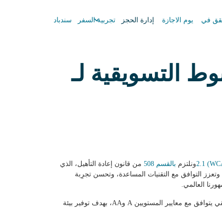
keyboard_arrow_down
قق في
يوم الاجازة
إدارة الحجز
تجربية السفر
سندباد
ط التسويقية لـ
ونلتزم
بالقسم 508
من قانون إعادة التأهيل، الذي
وتعزز التوافق مع التقنيات المساعدة، وتحسن تجرِبة
هورنا العالمي.
تحدد مبادئ النفاذ إلى محتوى الويب (WCAG) 2.1 ثلاثة مستويات لإمكانية الوصول: A، وAA، وAAA. لقد اخترنا جعل موقع Oman Air التسويقي يتوافق مع معايير المستويين A وAA، بهدف توفير بيئة