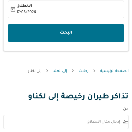
الانطلاق
today
fc-booking-departure-date-aria-label
17/08/2026
البحث
الصفحة الرئيسية
رحلات
إلى الهند
إلى لكناو
تذاكر طيران رخيصة إلى لكناو
من
flight_takeoff