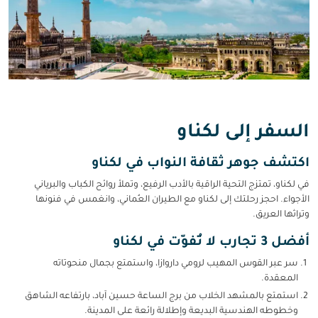
السفر إلى لكناو
اكتشف جوهر ثقافة النواب في لكناو
في لكناو، تمتزج التحية الراقية بالأدب الرفيع، وتملأ روائح الكباب والبرياني
الأجواء. احجز رحلتك إلى لكناو مع الطيران العُماني، وانغمس في فنونها
وتراثها العريق.
أفضل 3 تجارب لا تُفوّت في لكناو
سر عبر القوس المهيب لرومي داروازا، واستمتع بجمال منحوتاته
المعقدة.
استمتع بالمشهد الخلاب من برج الساعة حسين آباد، بارتفاعه الشاهق
وخطوطه الهندسية البديعة وإطلالة رائعة على المدينة.