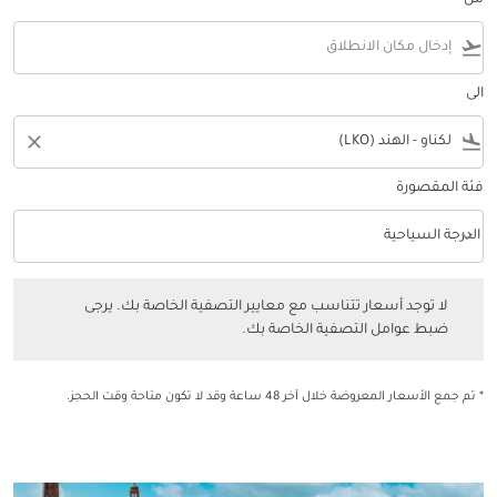
من
flight_takeoff
الى
close
flight_land
فئة المقصورة
keyboard_arrow_down
الدرجة السياحية
فئة المقصورة option الدرجة السياحية Selected
لا توجد أسعار تتناسب مع معايير التصفية الخاصة بك. يرجى ضبط عوامل التصفي
لا توجد أسعار تتناسب مع معايير التصفية الخاصة بك. يرجى
ضبط عوامل التصفية الخاصة بك.
* تم جمع الأسعار المعروضة خلال آخر 48 ساعة وقد لا تكون متاحة وقت الحجز.