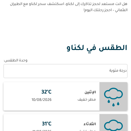
هل انت مستعد لحجز تذاكرك إلى لكناو، اسكتشف سحر لكناو مع الطيران
العُماني – احجز رحلتك اليوم!
الطقس في لكناو
وحدة الطقس
:
Weather unit option درجة مئوية Selected
درجة مئوية
32°C
الإثنين
مطر خفيف
10/08/2026
31°C
الثلاثاء