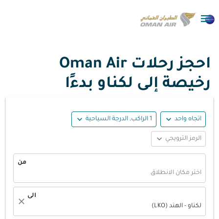

احجز رحلات Oman Air
رخيصة إلى لكناو بدءًا
expand_more
expand_more
اتجاه واحد
1 الراكب, الدرجة السياحية
expand_more
الرمز الترويجي
من
اختر مكان الانطلاق
الى
close
لكناو - الهند (LKO)