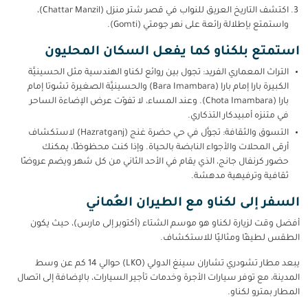
اكتشف التاريخ العريق للنواب في قصر شتر منزل (Chattar Manzil)،
واستمتع بإطلالة رائعة على نهر جومتي (Gomti).
استمتع بلكناو كما يفعل السكان المحليون
التراث المعماري الفريد: تجول بين روائع لكناو الهندسية مثل الحسينيَّة
الكبيرة بارا إمام بارا (Bara Imambara) والحسينيَّة
الصغيرة تشوتا إمام
بارا (Chota Imambara). وعند المساء، لا تفوّت عرض الإضاءة الساحر
في متنزه أمبيدكار التذكاري.
التسوق والثقافة: تجوَّل في حي حضرة غنج (Hazratganj) لاستكشاف
أرقى المحلات والأجواء النابضة بالحياة. وإذا كنت محظوظًا، يمكنك
حضور كرنفال جانج، الذي يقام في الأحد الثاني من كل شهر ويضم عروضًا
ثقافية وترفيهية مدهشة.
السفر إلى لكناو مع الطيران العُماني
أفضل وقت لزيارة لكناو هو موسم الشتاء (أكتوبر إلى مارس)، حيث يكون
الطقس لطيفًا ومثاليًا للاستكشاف.
يبعد مطار تشودري تشاران سينغ الدولي (LKO) حوالي 14 كم عن وسط
المدينة، مع توفر سيارات الأجرة وخدمات تأجير السيارات، بالإضافة إلى اتصال
المطار بمترو لكناو.