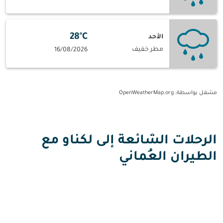
28°C
الأحد
مطر خفيف
16/08/2026
مشغل بواسطة
: OpenWeatherMap.org
الرحلات الشائعة إلى لكناو مع
الطيران العُماني
لكناو إلى زيورخ رحلات من