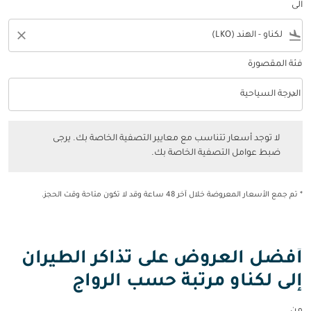
الى
close
flight_land
فئة المقصورة
keyboard_arrow_down
الدرجة السياحية
فئة المقصورة option الدرجة السياحية Selected
لا توجد أسعار تتناسب مع معايير التصفية الخاصة بك. يرجى ضبط عوامل التصفي
لا توجد أسعار تتناسب مع معايير التصفية الخاصة بك. يرجى
ضبط عوامل التصفية الخاصة بك.
* تم جمع الأسعار المعروضة خلال آخر 48 ساعة وقد لا تكون متاحة وقت الحجز.
أفضل العروض على تذاكر الطيران
إلى لكناو مرتبة حسب الرواج