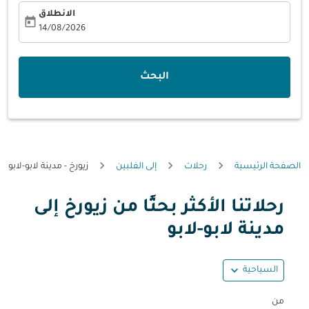
الانطلاق
today
fc-booking-departure-date-aria-label
14/08/2026
البحث
الصفحة الرئيسية
رحلات
إلى الفلبين
زيورخ - مدينة لابو-لابو
رحلاتنا الأكثر بحثًا من زيورخ إلى
حاول تحديث الرحلة (مغادرة و/أو وجهة) أو التفاعل مع التواريخ أ
مدينة لابو-لابو
expand_more
السياحية
من