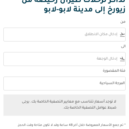
تذاكر لرحلات طيران رخيصة من
زيورخ إلى مدينة لابو-لابو
من
flight_takeoff
الى
flight_land
فئة المقصورة
keyboard_arrow_down
الدرجة السياحية
فئة المقصورة option الدرجة السياحية Selected
لا توجد أسعار تتناسب مع معايير التصفية الخاصة بك. يرجى ضبط عوامل التصفي
لا توجد أسعار تتناسب مع معايير التصفية الخاصة بك. يرجى
ضبط عوامل التصفية الخاصة بك.
* تم جمع الأسعار المعروضة خلال آخر 48 ساعة وقد لا تكون متاحة وقت الحجز.