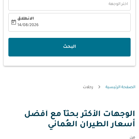
اختر الوجهة
الانطلاق
today
fc-booking-departure-date-aria-label
14/08/2026
البحث
الصفحة الرئيسية
رحلات
الوجهات الأكثر بحثاً مع أفضل
أسعار الطيران العُماني
من