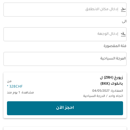
flight_takeoff
الى
flight_land
فئة المقصورة
keyboard_arrow_down
الدرجة السياحية
فئة المقصورة option الدرجة السياحية Selected
زيورخ (ZRH)
ل
من
بانكوك (BKK)
*
328CHF
المغادرة: 04/05/2027
مشاهدة: 1 يوم منذ
اتجاه واحد
/
الدرجة السياحية
‫احجز الآن‬