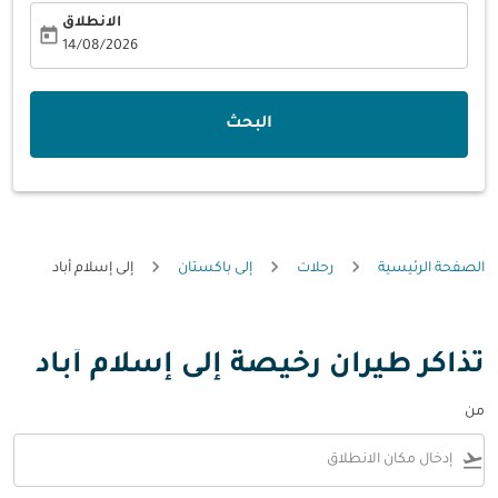
الانطلاق
today
fc-booking-departure-date-aria-label
14/08/2026
البحث
الصفحة الرئيسية
رحلات
إلى باكستان
إلى إسلام أباد
تذاكر طيران رخيصة إلى إسلام أباد
من
flight_takeoff