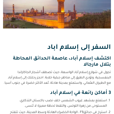
السفر إلى إسلام أباد
اكتشف إسلام آباد، عاصمة الحدائق المحاطة
بتلال مارجالا
تجول في شوارع إسلام آباد الواسعة، حيث تصطف أشجار الجاكاراندا
البنفسجية، وتؤدي الطرق إلى مناظر جبلية خلابة. احجز رحلتك إلى إسلام آباد
مع الطيران العُماني، واستمتع بمدينة هادئة، تُعد الأكثر خضرة في جنوب آسيا.
3 أماكن رائعة في إسلام آباد
استمتع بمشهد غروب الشمس خلف نصب باكستان التذكاري،
المستوحى من زهرة اللوتس، والتقط لحظة مميزة لا تُنسى.
استرخِ في حدائقF9 ، الواحة الخضراء الهادئة وسط المدينة، حيث تتفتح