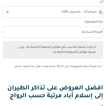
الى
close
flight_land
فئة المقصورة
keyboard_arrow_down
الدرجة السياحية
فئة المقصورة option الدرجة السياحية Selected
لا توجد أسعار تتناسب مع معايير التصفية الخاصة بك. يرجى ضبط عوامل التصفي
لا توجد أسعار تتناسب مع معايير التصفية الخاصة بك. يرجى
ضبط عوامل التصفية الخاصة بك.
* تم جمع الأسعار المعروضة خلال آخر 48 ساعة وقد لا تكون متاحة وقت الحجز.
أفضل العروض على تذاكر الطيران
إلى إسلام أباد مرتبة حسب الرواج