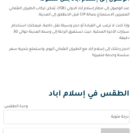
عند الوصول إلى مطار إسلام آباد الدولي (ISB)، يُمكن لركاب الطيران العُماني
المميزين الاستمتاع بصالة CIP قبل الانطلاق إلى المدينة.
وإذا كنت لا ترغب في القيادة أو حجز وسيلة نقل خاصة، فيمكنك استخدام
سيارات الأجرة المحلية، حيث تستغرق الرحلة إلى وسط المدينة حوالي 30
دقيقة.
احجز رحلتك إلى إسلام آباد مع الطيران العُماني اليوم، واستمتع بتجربة سفر
سلسة وخدمة متميزة!
الطقس في إسلام أباد
وحدة الطقس
:
Weather unit option درجة مئوية Selected
درجة مئوية