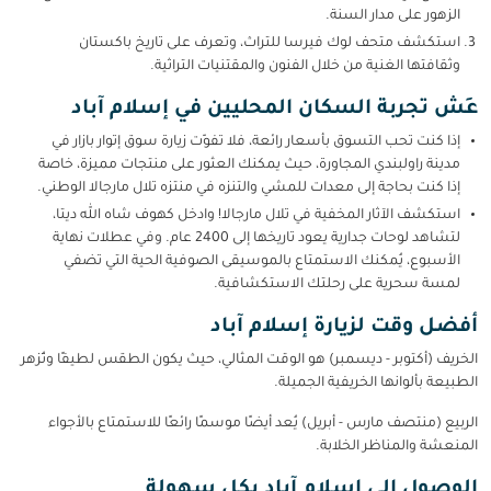
الزهور على مدار السنة.
استكشف متحف لوك فيرسا للتراث، وتعرف على تاريخ باكستان
وثقافتها الغنية من خلال الفنون والمقتنيات التراثية.
عِش تجربة السكان المحليين في إسلام آباد
إذا كنت تحب التسوق بأسعار رائعة، فلا تفوّت زيارة سوق إتوار بازار في
مدينة راولبندي المجاورة، حيث يمكنك العثور على منتجات مميزة، خاصة
إذا كنت بحاجة إلى معدات للمشي والتنزه في منتزه تلال مارجالا الوطني.
استكشف الآثار المخفية في تلال مارجالا! وادخل كهوف شاه الله ديتا،
لتشاهد لوحات جدارية يعود تاريخها إلى 2400 عام. وفي عطلات نهاية
الأسبوع، يُمكنك الاستمتاع بالموسيقى الصوفية الحية التي تضفي
لمسة سحرية على رحلتك الاستكشافية.
أفضل وقت لزيارة إسلام آباد
الخريف (أكتوبر - ديسمبر) هو الوقت المثالي، حيث يكون الطقس لطيفًا وتُزهر
الطبيعة بألوانها الخريفية الجميلة.
الربيع (منتصف مارس - أبريل) يُعد أيضًا موسمًا رائعًا للاستمتاع بالأجواء
المنعشة والمناظر الخلابة.
الوصول إلى إسلام آباد بكل سهولة