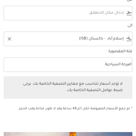
من
flight_takeoff
الى
close
flight_land
فئة المقصورة
keyboard_arrow_down
الدرجة السياحية
فئة المقصورة option الدرجة السياحية Selected
لا توجد أسعار تتناسب مع معايير التصفية الخاصة بك. يرجى ضبط عوامل التصفي
لا توجد أسعار تتناسب مع معايير التصفية الخاصة بك. يرجى
ضبط عوامل التصفية الخاصة بك.
* تم جمع الأسعار المعروضة خلال آخر 48 ساعة وقد لا تكون متاحة وقت الحجز.