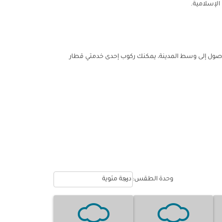
الإسلامية.
يران العُماني. وللوصول إلى وسط المدينة، يمكنك ركوب إحدى خدمتي قطار
Weather unit option درجة مئوية Selected
keyboard_arrow_down
وحدة الطقس
:
درجة مئوية