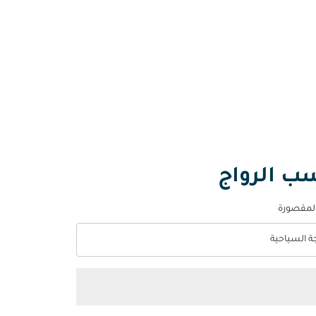
سب الرواج
المقصورة
جة السياحية
optio الدرجة السياحية Selected