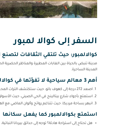
السفر إلى كوالا لمبور
كوالالمبور: حيث تلتقي الثقافات لتصنع ا
مدينة تنبض بالحياة بين الغابات المطيرة والمناظر الحضرية الح
المدينة الساحرة.
أهم 3 معالم سياحية لا تفوّتها في كوالالمبور
اصعد 272 درجة إلى كهوف باتو، حيث ستكتشف التراث المحلي وسط مشهد طبيعي مذهل.
استمتع بأجواء شارع بيتالينج في الحي الصيني، حيث الأسواق ال
انبهر بساحة مرديكا، حيث تتناغم روائح وألوان الماضي مع ال
استمتع بكوالالمبور كما يفعل سكانها
هل تحتاج إلى استراحة هادئة؟ توجه إلى حدائق بيردانا النباتي