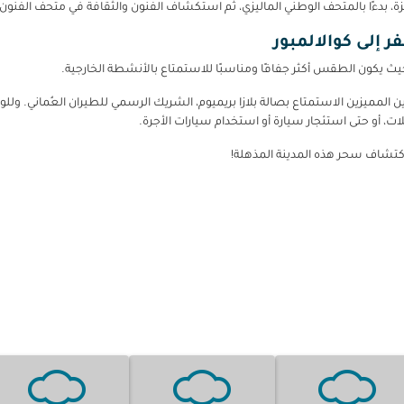
زة، بدءًا بالمتحف الوطني الماليزي، ثم استكشاف الفنون والثقافة في متحف الفنون 
 إلى كوالالمبور
يث يكون الطقس أكثر جفافًا ومناسبًا للاستمتاع بالأنشطة الخارجية.
والالمبور الدولي (KUL)، يمكن للمسافرين المميزين الاستمتاع بصالة بلازا بريميوم، الشريك الرسمي للط
لات، أو حتى استئجار سيارة أو استخدام سيارات الأجرة.
لاكتشاف سحر هذه المدينة المذهلة!