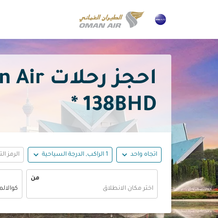
احجز رحلات Oman Air رخيصة إلى كوالا لمبور بدءًا من
138BHD *
expand_more
expand_more
اتجاه واحد
1 الراكب, الدرجة السياحية
الرمز ال
من