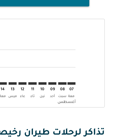
Displaying fares for أغسطس-2026
BAH–SVO: cmp-view-offers-disclaimer. إبحث عن العرو
BAH–SVO: cmp-view-offers-disclaimer. إبحث عن
BAH–SVO: cmp-view-offers-disclaimer. إ
SVO: cmp-view-offers-disclaimer
mp-view-offers-disclaimer
-offers-disclaimer
s-disclaimer
aimer
14
13
12
11
10
09
08
07
معة
سبت
أحد
نين
ثاء
عاء
ميس
معة
أغسطس
تذاكر لرحلات طيران رخي