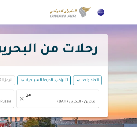
رحلات من البحرين إلى م
expand_more
expand_more
اتجاه واحد
1 الراكب, الدرجة السياحية
الرمز ال
من
close