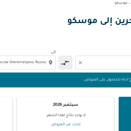
 - موسكو
لبحرين إلى موسكو
 التواريخ أدناه للحصول على العروض.
إلى
compare_arrows
location_on
close
يخ أدناه للحصول على العروض.
سبتمبر 2026
لا يوجد نتائج لهذا الشهر.
إبحث عن العروض