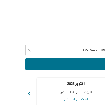
close
أكتوبر 2026
نوفم
chevron_right
لا يوجد نتائج لهذا الشهر.
لا يوجد ن
إبحث عن العروض
إبحث