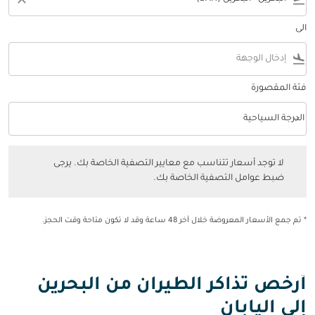
الى
flight_land
فئة المقصورة
keyboard_arrow_down
الدرجة السياحية
فئة المقصورة option الدرجة السياحية Selected
لا توجد أسعار تتناسب مع معايير التصفية الخاصة بك. يرجى ضبط عوامل التصفي
لا توجد أسعار تتناسب مع معايير التصفية الخاصة بك. يرجى
ضبط عوامل التصفية الخاصة بك.
* تم جمع الأسعار المعروضة خلال آخر 48 ساعة وقد لا تكون متاحة وقت الحجز.
أرخص تذاكر الطيران من البحرين
إلى اليابان