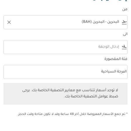
من
close
flight_takeoff
الى
flight_land
فئة المقصورة
keyboard_arrow_down
الدرجة السياحية
فئة المقصورة option الدرجة السياحية Selected
لا توجد أسعار تتناسب مع معايير التصفية الخاصة بك. يرجى ضبط عوامل التصفي
لا توجد أسعار تتناسب مع معايير التصفية الخاصة بك. يرجى
ضبط عوامل التصفية الخاصة بك.
* تم جمع الأسعار المعروضة خلال آخر 48 ساعة وقد لا تكون متاحة وقت الحجز.