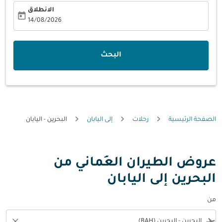
الانطلاق
today
fc-booking-departure-date-aria-label
14/08/2026
البحث
الصفحة الرئيسية
رحلات
إلى اليابان
البحرين - اليابان
عروض الطيران العُماني من
البحرين إلى اليابان
من
close
flight_takeoff