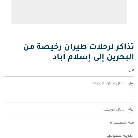
تذاكر لرحلات طيران رخيصة من
البحرين إلى إسلام أباد
من
flight_takeoff
الى
flight_land
فئة المقصورة
keyboard_arrow_down
الدرجة السياحية