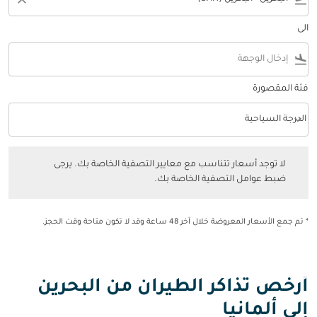
الى
flight_land
فئة المقصورة
keyboard_arrow_down
الدرجة السياحية
فئة المقصورة option الدرجة السياحية Selected
لا توجد أسعار تتناسب مع معايير التصفية الخاصة بك. يرجى ضبط عوامل التصفي
لا توجد أسعار تتناسب مع معايير التصفية الخاصة بك. يرجى
ضبط عوامل التصفية الخاصة بك.
* تم جمع الأسعار المعروضة خلال آخر 48 ساعة وقد لا تكون متاحة وقت الحجز.
أرخص تذاكر الطيران من البحرين
إلى ألمانيا