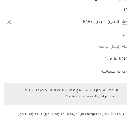
من
close
flight_takeoff
الى
flight_land
فئة المقصورة
keyboard_arrow_down
الدرجة السياحية
فئة المقصورة option الدرجة السياحية Selected
لا توجد أسعار تتناسب مع معايير التصفية الخاصة بك. يرجى ضبط عوامل التصفي
لا توجد أسعار تتناسب مع معايير التصفية الخاصة بك. يرجى
ضبط عوامل التصفية الخاصة بك.
* تم جمع الأسعار المعروضة خلال آخر 48 ساعة وقد لا تكون متاحة وقت الحجز.