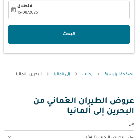
الانطلاق
today
fc-booking-departure-date-aria-label
15/08/2026
البحث
الصفحة الرئيسية
رحلات
إلى ألمانيا
البحرين - ألمانيا
عروض الطيران العُماني من
البحرين إلى ألمانيا
من
close
flight_takeoff