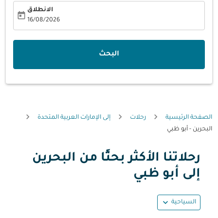
الانطلاق
today
fc-booking-departure-date-aria-label
16/08/2026
البحث
الصفحة الرئيسية
رحلات
إلى الإمارات العربية المتحدة
البحرين - أبو ظبي
رحلاتنا الأكثر بحثًا من البحرين
حاول تحديث الرحلة (مغادرة و/أو وجهة) أو التفاعل مع التواريخ أ
إلى أبو ظبي
expand_more
السياحية