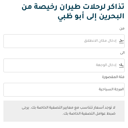
تذاكر لرحلات طيران رخيصة من
البحرين إلى أبو ظبي
من
flight_takeoff
الى
flight_land
فئة المقصورة
keyboard_arrow_down
الدرجة السياحية
فئة المقصورة option الدرجة السياحية Selected
لا توجد أسعار تتناسب مع معايير التصفية الخاصة بك. يرجى ضبط عوامل التصفي
لا توجد أسعار تتناسب مع معايير التصفية الخاصة بك. يرجى
ضبط عوامل التصفية الخاصة بك.