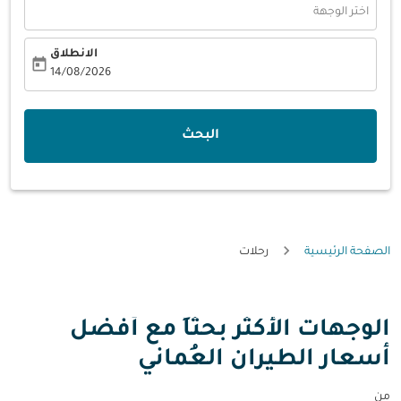
اختر الوجهة
الانطلاق
today
fc-booking-departure-date-aria-label
14/08/2026
البحث
الصفحة الرئيسية
رحلات
الوجهات الأكثر بحثاً مع أفضل
أسعار الطيران العُماني
من