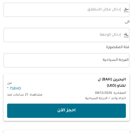
flight_takeoff
الى
flight_land
فئة المقصورة
keyboard_arrow_down
الدرجة السياحية
فئة المقصورة option الدرجة السياحية Selected
البحرين (BAH)
ل
من
لكناو (LKO)
*
75BHD
المغادرة: 08/12/2026
مشاهدة: 21 ساعات منذ
اتجاه واحد
/
الدرجة السياحية
‫احجز الآن‬