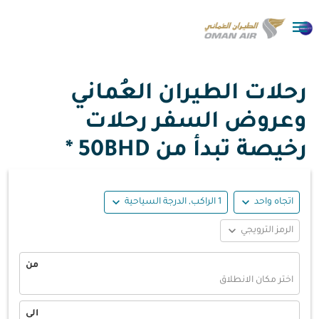

رحلات الطيران العُماني
وعروض السفر رحلات
رخيصة تبدأ من
50BHD *
expand_more
expand_more
اتجاه واحد
1 الراكب, الدرجة السياحية
expand_more
الرمز الترويجي
من
اختر مكان الانطلاق
الى