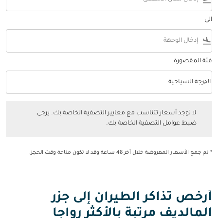
الى
flight_land
فئة المقصورة
keyboard_arrow_down
الدرجة السياحية
فئة المقصورة option الدرجة السياحية Selected
لا توجد أسعار تتناسب مع معايير التصفية الخاصة بك. يرجى ضبط عوامل التصفي
لا توجد أسعار تتناسب مع معايير التصفية الخاصة بك. يرجى
ضبط عوامل التصفية الخاصة بك.
* تم جمع الأسعار المعروضة خلال آخر 48 ساعة وقد لا تكون متاحة وقت الحجز.
أرخص تذاكر الطيران إلى جزر
المالديف مرتبة بالأكثر رواجا