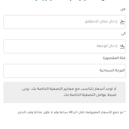
من
flight_takeoff
الى
flight_land
فئة المقصورة
keyboard_arrow_down
الدرجة السياحية
فئة المقصورة option الدرجة السياحية Selected
لا توجد أسعار تتناسب مع معايير التصفية الخاصة بك. يرجى ضبط عوامل التصفي
لا توجد أسعار تتناسب مع معايير التصفية الخاصة بك. يرجى
ضبط عوامل التصفية الخاصة بك.
* تم جمع الأسعار المعروضة خلال آخر 48 ساعة وقد لا تكون متاحة وقت الحجز.