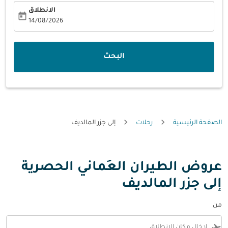
الانطلاق
today
fc-booking-departure-date-aria-label
14/08/2026
البحث
الصفحة الرئيسية
رحلات
إلى جزر المالديف
عروض الطيران العُماني الحصرية
إلى جزر المالديف
من
flight_takeoff