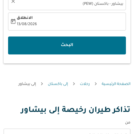
close
بيشاور - باكستان (PEW)
الانطلاق
today
fc-booking-departure-date-aria-label
13/08/2026
البحث
الصفحة الرئيسية
رحلات
إلى باكستان
إلى بيشاور
تذاكر طيران رخيصة إلى بيشاور
من