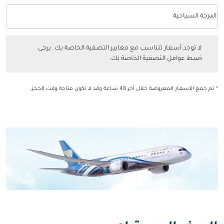
keyboard_arrow_down
الدرجة السياحية
فئة المقصورة option الدرجة السياحية Selected
لا توجد أسعار تتناسب مع معايير التصفية الخاصة بك. يرجى ضبط عوامل التصفي
لا توجد أسعار تتناسب مع معايير التصفية الخاصة بك. يرجى
ضبط عوامل التصفية الخاصة بك.
* تم جمع الأسعار المعروضة خلال آخر 48 ساعة وقد لا تكون متاحة وقت الحجز.