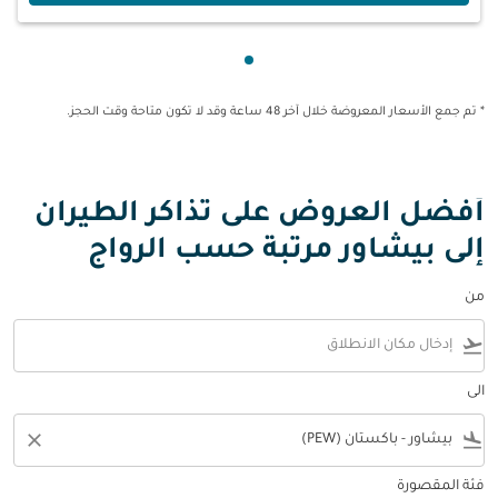
عرض cmp-pagination-showing-card 1
* تم جمع الأسعار المعروضة خلال آخر 48 ساعة وقد لا تكون متاحة وقت الحجز.
أفضل العروض على تذاكر الطيران
إلى بيشاور مرتبة حسب الرواج
من
flight_takeoff
الى
close
flight_land
فئة المقصورة