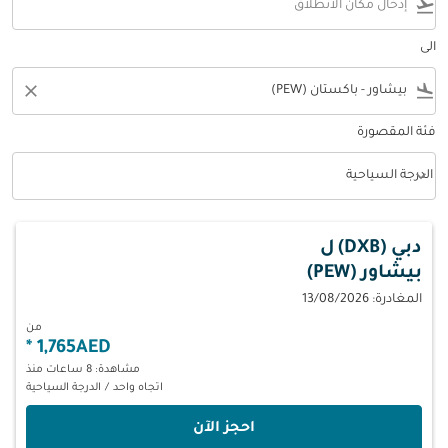
flight_takeoff
الى
close
flight_land
فئة المقصورة
keyboard_arrow_down
الدرجة السياحية
فئة المقصورة option الدرجة السياحية Selected
دبي (DXB)
ل
بيشاور (PEW)
المغادرة: 13/08/2026
من
*
1,765AED
مشاهدة: 8 ساعات منذ
اتجاه واحد
/
الدرجة السياحية
‫احجز الآن‬