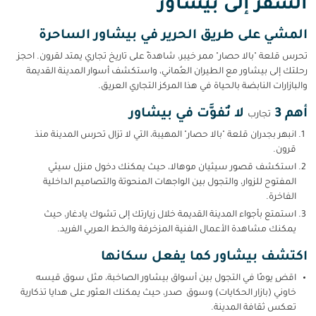
السفر إلى بيشاور
المشي على طريق الحرير في بيشاور الساحرة
تحرس قلعة "بالا حصار" ممر خيبر، شاهدةً على تاريخ تجاري يمتد لقرون. احجز
رحلتك إلى بيشاور مع الطيران العُماني، واستكشف أسوار المدينة القديمة
والبازارات النابضة بالحياة في هذا المركز التجاري العريق.
أهم 3
لا تُفوَّت في بيشاور
تجارب
انبهر بجدران قلعة "بالا حصار" المهيبة، التي لا تزال تحرس المدينة منذ
قرون.
استكشف قصور سيثيان موهالا، حيث يمكنك دخول منزل سيثي
المفتوح للزوار، والتجول بين الواجهات المنحوتة والتصاميم الداخلية
الفاخرة.
استمتع بأجواء المدينة القديمة خلال زيارتك إلى تشوك يادغار، حيث
يمكنك مشاهدة الأعمال الفنية المزخرفة والخط العربي الفريد.
اكتشف بيشاور كما يفعل سكانها
اقضِ يومًا في التجول بين أسواق بيشاور الصاخبة، مثل سوق قيسه
خاوني (بازار الحكايات) وسوق صدر، حيث يمكنك العثور على هدايا تذكارية
تعكس ثقافة المدينة.