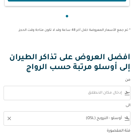
عرض cmp-pagination-showing-card 1
* تم جمع الأسعار المعروضة خلال آخر 48 ساعة وقد لا تكون متاحة وقت الحجز.
أفضل العروض على تذاكر الطيران
إلى أوسلو مرتبة حسب الرواج
من
flight_takeoff
الى
close
flight_land
فئة المقصورة