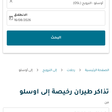
close
أوسلو - النرويج (OSL)
الانطلاق
today
fc-booking-departure-date-aria-label
16/08/2026
البحث
الصفحة الرئيسية
رحلات
إلى النرويج
إلى أوسلو
تذاكر طيران رخيصة إلى أوسلو
من