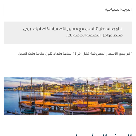
keyboard_arrow_down
الدرجة السياحية
فئة المقصورة option الدرجة السياحية Selected
لا توجد أسعار تتناسب مع معايير التصفية الخاصة بك. يرجى ضبط عوامل التصفي
لا توجد أسعار تتناسب مع معايير التصفية الخاصة بك. يرجى
ضبط عوامل التصفية الخاصة بك.
* تم جمع الأسعار المعروضة خلال آخر 48 ساعة وقد لا تكون متاحة وقت الحجز.