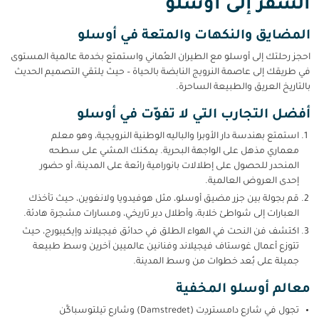
السفر إلى أوسلو
المضايق والنكهات والمتعة في أوسلو
احجز رحلتك إلى أوسلو مع الطيران العُماني واستمتع بخدمة عالمية المستوى
في طريقك إلى عاصمة النرويج النابضة بالحياة – حيث يلتقي التصميم الحديث
بالتاريخ العريق والطبيعة الساحرة.
أفضل التجارب التي لا تفوّت في أوسلو
استمتع بهندسة دار الأوبرا والباليه الوطنية النرويجية، وهو معلم
معماري مذهل على الواجهة البحرية. يمكنك المشي على سطحه
المنحدر للحصول على إطلالات بانورامية رائعة على المدينة، أو حضور
إحدى العروض العالمية.
قم بجولة بين جزر مضيق أوسلو، مثل هوفيدويا ولانغوين، حيث تأخذك
العبارات إلى شواطئ خلابة، وأطلال دير تاريخي، ومسارات مشجرة هادئة.
اكتشف فن النحت في الهواء الطلق في حدائق فيجيلاند وإيكيبورج، حيث
تتوزع أعمال غوستاف فيجيلاند وفنانين عالميين آخرين وسط طبيعة
جميلة على بُعد خطوات من وسط المدينة.
معالم أوسلو المخفية
تجول في شارع دامسترِدِت (Damstredet) وشارع تيلتوسباكِّن