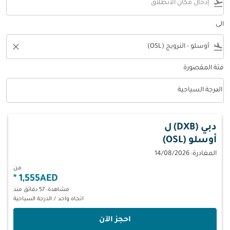
flight_takeoff
الى
close
flight_land
فئة المقصورة
keyboard_arrow_down
الدرجة السياحية
فئة المقصورة option الدرجة السياحية Selected
دبي (DXB)
ل
أوسلو (OSL)
المغادرة: 14/08/2026
من
*
1,555AED
مشاهدة: 57 دقائق منذ
اتجاه واحد
/
الدرجة السياحية
‫احجز الآن‬