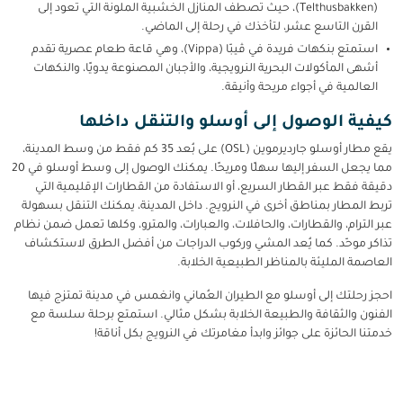
(Telthusbakken)، حيث تصطف المنازل الخشبية الملونة التي تعود إلى
القرن التاسع عشر، لتأخذك في رحلة إلى الماضي.
استمتع بنكهات فريدة في ڤيبّا (Vippa)، وهي قاعة طعام عصرية تقدم
أشهى المأكولات البحرية النرويجية، والأجبان المصنوعة يدويًا، والنكهات
العالمية في أجواء مريحة وأنيقة.
كيفية الوصول إلى أوسلو والتنقل داخلها
يقع مطار أوسلو جارديرموين (OSL) على بُعد 35 كم فقط من وسط المدينة،
مما يجعل السفر إليها سهلًا ومريحًا. يمكنك الوصول إلى وسط أوسلو في 20
دقيقة فقط عبر القطار السريع، أو الاستفادة من القطارات الإقليمية التي
تربط المطار بمناطق أخرى في النرويج. داخل المدينة، يمكنك التنقل بسهولة
عبر الترام، والقطارات، والحافلات، والعبارات، والمترو، وكلها تعمل ضمن نظام
تذاكر موحّد. كما يُعد المشي وركوب الدراجات من أفضل الطرق لاستكشاف
العاصمة المليئة بالمناظر الطبيعية الخلابة.
احجز رحلتك إلى أوسلو مع الطيران العُماني وانغمس في مدينة تمتزج فيها
الفنون والثقافة والطبيعة الخلابة بشكل مثالي. استمتع برحلة سلسة مع
خدمتنا الحائزة على جوائز وابدأ مغامرتك في النرويج بكل أناقة!