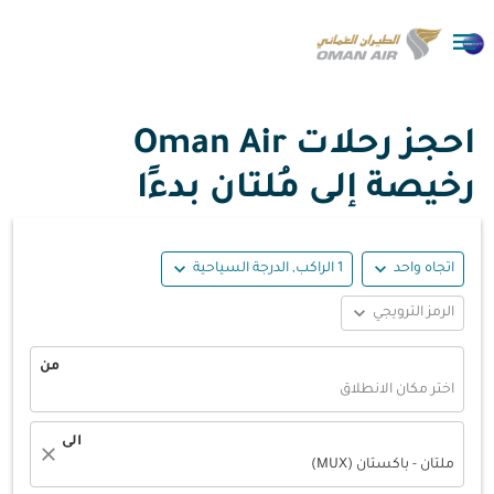

احجز رحلات Oman Air
رخيصة إلى مُلتان بدءًا
expand_more
expand_more
اتجاه واحد
1 الراكب, الدرجة السياحية
expand_more
الرمز الترويجي
من
اختر مكان الانطلاق
الى
close
ملتان - باكستان (MUX)