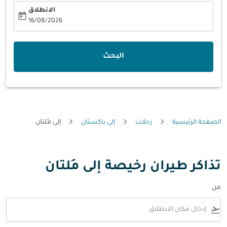
الانطلاق
today
fc-booking-departure-date-aria-label
16/08/2026
البحث
الصفحة الرئيسية
رحلات
إلى باكستان
إلى مُلتان
تذاكر طيران رخيصة إلى مُلتان
من
flight_takeoff