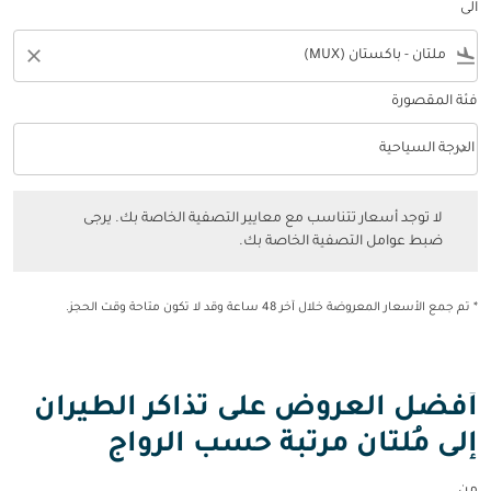
الى
close
flight_land
فئة المقصورة
keyboard_arrow_down
الدرجة السياحية
فئة المقصورة option الدرجة السياحية Selected
لا توجد أسعار تتناسب مع معايير التصفية الخاصة بك. يرجى ضبط عوامل التصفي
لا توجد أسعار تتناسب مع معايير التصفية الخاصة بك. يرجى
ضبط عوامل التصفية الخاصة بك.
* تم جمع الأسعار المعروضة خلال آخر 48 ساعة وقد لا تكون متاحة وقت الحجز.
أفضل العروض على تذاكر الطيران
إلى مُلتان مرتبة حسب الرواج