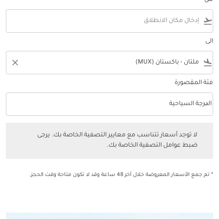
من
flight_takeoff
الى
close
flight_land
فئة المقصورة
keyboard_arrow_down
الدرجة السياحية
فئة المقصورة option الدرجة السياحية Selected
لا توجد أسعار تتناسب مع معايير التصفية الخاصة بك. يرجى ضبط عوامل التصفي
لا توجد أسعار تتناسب مع معايير التصفية الخاصة بك. يرجى
ضبط عوامل التصفية الخاصة بك.
* تم جمع الأسعار المعروضة خلال آخر 48 ساعة وقد لا تكون متاحة وقت الحجز.