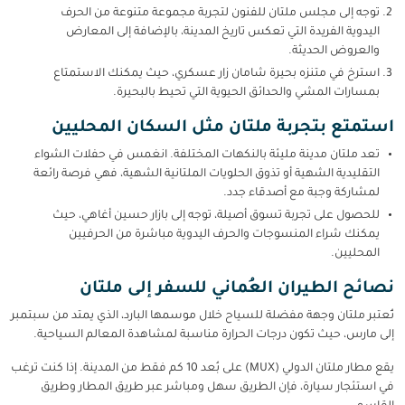
توجه إلى مجلس ملتان للفنون لتجربة مجموعة متنوعة من الحرف
اليدوية الفريدة التي تعكس تاريخ المدينة، بالإضافة إلى المعارض
والعروض الحديثة.
استرخ في متنزه بحيرة شامان زار عسكري، حيث يمكنك الاستمتاع
بمسارات المشي والحدائق الحيوية التي تحيط بالبحيرة.
استمتع بتجربة ملتان مثل السكان المحليين
تعد ملتان مدينة مليئة بالنكهات المختلفة. انغمس في حفلات الشواء
التقليدية الشهية أو تذوق الحلويات الملتانية الشهية، فهي فرصة رائعة
لمشاركة وجبة مع أصدقاء جدد.
للحصول على تجربة تسوق أصيلة، توجه إلى بازار حسين أغاهي، حيث
يمكنك شراء المنسوجات والحرف اليدوية مباشرة من الحرفيين
المحليين.
نصائح الطيران العُماني للسفر إلى ملتان
تُعتبر ملتان وجهة مفضلة للسياح خلال موسمها البارد، الذي يمتد من سبتمبر
إلى مارس، حيث تكون درجات الحرارة مناسبة لمشاهدة المعالم السياحية.
يقع مطار ملتان الدولي (MUX) على بُعد 10 كم فقط من المدينة. إذا كنت ترغب
في استئجار سيارة، فإن الطريق سهل ومباشر عبر طريق المطار وطريق