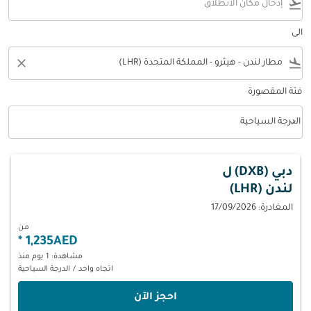
flight_takeoff
الى
close
flight_land
فئة المقصورة
keyboard_arrow_down
الدرجة السياحية
فئة المقصورة option الدرجة السياحية Selected
دبي (DXB)
ل
لندن (LHR)
المغادرة: 17/09/2026
من
*
1,235AED
مشاهدة: 1 يوم منذ
اتجاه واحد
/
الدرجة السياحية
‫احجز الآن‬