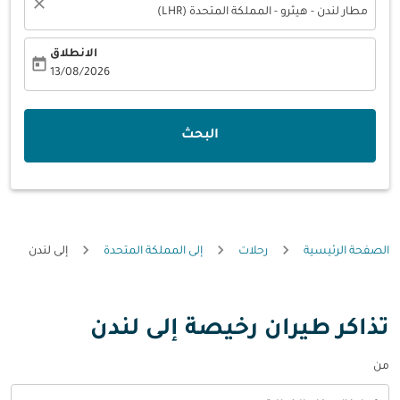
close
مطار لندن - هيثرو - المملكة المتحدة (LHR)
الانطلاق
today
fc-booking-departure-date-aria-label
13/08/2026
البحث
الصفحة الرئيسية
رحلات
إلى المملكة المتحدة
إلى لندن
تذاكر طيران رخيصة إلى لندن
من