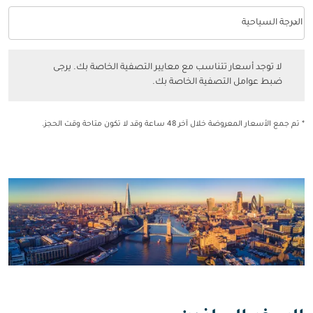
keyboard_arrow_down
الدرجة السياحية
فئة المقصورة option الدرجة السياحية Selected
لا توجد أسعار تتناسب مع معايير التصفية الخاصة بك. يرجى ضبط عوامل التصفي
لا توجد أسعار تتناسب مع معايير التصفية الخاصة بك. يرجى
ضبط عوامل التصفية الخاصة بك.
* تم جمع الأسعار المعروضة خلال آخر 48 ساعة وقد لا تكون متاحة وقت الحجز.