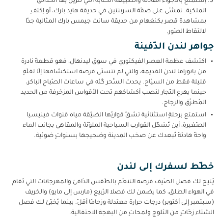
اِستمتع بالأجواء الهادئة والطبيعة الخلّابة التي تتزيّن بها الحدائق
الملكية. تمشّى على ضفّة السربنتين في حديقة هايد بارك، أو اِكتفِ
بمشاهدة قصر بكنغهام من حديقة سانت جيمس بارك المثالية جدًا
لالتقاط الصّور.
جواهر لندن الدّفينة
اكتشف عظمة العصر الفيكتوري في سوق ليدنهال، فهو قطعةٌ نادرة
من بانوراما لندن القديمة، والتي لم تتسنّى فرصة استكشافها إلّا لقلّةٍ
قليلة فقط من السيّاح. يحدث السِّحر كُلّه في ساعات الصّباح الباكر،
حينما يهرع التّجار لنصب أكشاكهم تحت الأقواس المزخرفة من الحديد
المُطرَّق والزجاج.
استمتع برحلةٍ استثنائية تشقّ قواربُها الضيّقة مياه قنوات فينيسيا
الصّغيرة، أين تُشكّل القوارب السياحية الملوّنة والمقاهي بجانب الماء
واحةً هادئةً تُبعدك عن صخب المدينة وضجيجها بسنواتٍ ضوئية.
خطّط لسفرك إلى لندن
يُتيح لك فصل الصّيف فرصة التنعّم بالطّقس الدّافئ والمهرجانات التي تُقام
في الهواء الطلق، كما يضمن لك فصلا الرّبيع (مارس إلى مايو) والخريف
(سبتمبر إلى أكتوبر) درجات حرارة معتدلة وزحامًا أقلّ. بينما يُخبّئ لك فصل
الشتاء زخّاتٍ من الثلوج ولمحاتٍ من البهجة الاحتفالية.