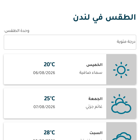
الطقس في لندن
وحدة الطقس
:
Weather unit option درجة مئوية Selected
درجة مئوية
20°C
الخميس
سماء صافية
06/08/2026
25°C
الجمعة
غائم جزئي
07/08/2026
28°C
السبت