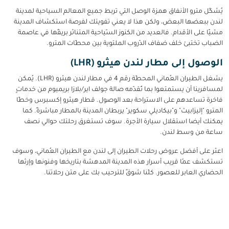
يُشكّل مترو الأنفاق همزة الوصل التي تربط جميع المعالم السياحية لمدينة
لندن ببعضها البعض، ولكن هذا لا يعني تفويتك لفرصة استكشاف المدينة
مشيًا على الأقدام. فالعديد من الكنوز السّياحية المتناثر بريقُها في عاصمة
الضباب تختبئ خلف ضفاف الدّروب الملتوية بين محطّات المترو.
الوصول إلى مطار لندن هيثرو (LHR)
يشغل الطيران العُماني المحطّة رقم 4 في مطار لندن هيثرو (LHR). يُمكن
لمسافرينا أن يستمتعوا بما تُقدّمه صالة جولف اير/بلازا بريميوم من خدماتٍ
فاخرة تساعدهم على الاستراحة بعد الوصول. قطار هيثرو إكسبرس وخطّا
المترو "إليزابيث" و"بيكاديلي سكوير" يربطان المدينة بالمطار مباشرةً. كما
يمكنك أيضا استقلال سيارة الأجرة. سوف تستغرق رحلتك حوالي نصف
ساعة من وسط لندن.
اعثر على أفضل عروض رحلات الطيران إلى لندن مع الطيران العُماني، وسوف
تستكشف عمّا قريب أسرار هذه المدينة المدهشة بتاريخها وفنونها وإرثها
الحضاري العابر للعصور. كلّنا شوقٌ للترحيب بك على متن رحلاتنا.