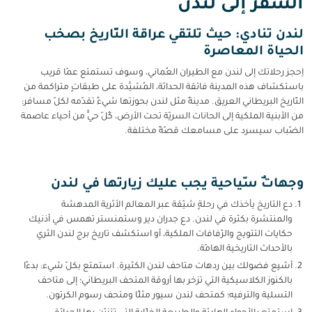
السفر إلى لندن
لندن تنادي: حيث تلتقي عراقة التّاريخ بصخب
الحياة المعاصرة
اِحجز رحلاتك إلى لندن مع الطيران العُماني، وسوف تستمتع عمّا قريب
باستكشاف هذه المدينة فائقة الحداثة، المُشيَّدة على طبقاتٍ متراكمة من
التّاريخ البريطاني العريق. مدينةٌ مثل لندن بحوزتها شيءٌ تقدّمه لكلّ مسافر:
من الأبنية الملكية إلى الحانات السريّة تحت الأرض، كُلّ حيٍّ من أحياء عاصمة
الضّباب سيسرد على مسامعك قصّةً مختلفة.
وجهاتٌ سّياحية يجب عليك زيارتها في لندن
دع التاريخ يأخذك في رحلةٍ شيّقة عبر المعالم الأثرية المدهشة
والمنتشرة بكثرة في لندن. دع جدران دير وستمنستر تهمس في أذنيك
حكايات التتويج والزّفافات الملكية، أو استكشف تاريخ برج لندن الثري
بالأحداث التاريخية الهامّة.
أشبِع فضولك بين ردهات متاحف لندن الكثيرة. استمتع بكلّ شيء: بدءًا
بالكنوز الكلاسيكية التي تزخر بها أروقة المتحف البريطاني؛ إلى متاحف
التسلية والترفيه؛ كمتحف لندن سيور مثلًا ومتحف رسوم الكرتون.