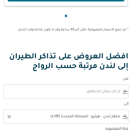
عرض cmp-pagination-showing-card 1
* تم جمع الأسعار المعروضة خلال آخر 48 ساعة وقد لا تكون متاحة وقت الحجز.
أفضل العروض على تذاكر الطيران
إلى لندن مرتبة حسب الرواج
من
flight_takeoff
الى
close
flight_land
فئة المقصورة