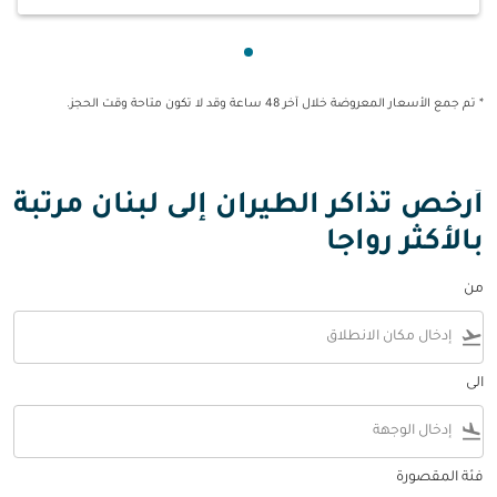
عرض cmp-pagination-showing-card 1
* تم جمع الأسعار المعروضة خلال آخر 48 ساعة وقد لا تكون متاحة وقت الحجز.
أرخص تذاكر الطيران إلى لبنان مرتبة
بالأكثر رواجا
من
flight_takeoff
الى
flight_land
فئة المقصورة