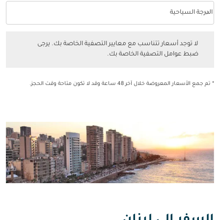
keyboard_arrow_down
الدرجة السياحية
فئة المقصورة option الدرجة السياحية Selected
لا توجد أسعار تتناسب مع معايير التصفية الخاصة بك. يرجى ضبط عوامل التصفي
لا توجد أسعار تتناسب مع معايير التصفية الخاصة بك. يرجى
ضبط عوامل التصفية الخاصة بك.
* تم جمع الأسعار المعروضة خلال آخر 48 ساعة وقد لا تكون متاحة وقت الحجز.