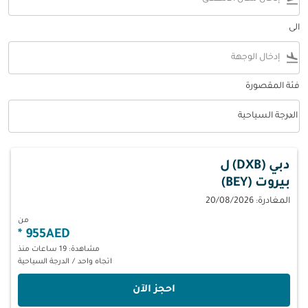
الى
flight_land
فئة المقصورة
keyboard_arrow_down
الدرجة السياحية
فئة المقصورة option الدرجة السياحية Selected
دبي (DXB)
ل
بيروت (BEY)
المغادرة: 20/08/2026
من
*
955AED
مشاهدة: 19 ساعات منذ
اتجاه واحد
/
الدرجة السياحية
‫احجز الآن‬