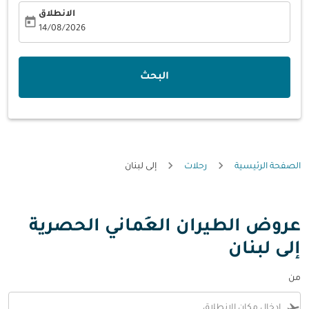
الانطلاق
today
fc-booking-departure-date-aria-label
14/08/2026
البحث
الصفحة الرئيسية
رحلات
إلى لبنان
عروض الطيران العُماني الحصرية
إلى لبنان
من
flight_takeoff