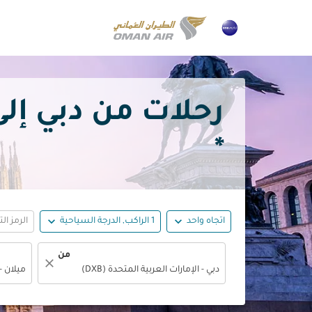
رحلات من دبي إلى ميلان مع 
*
expand_more
expand_more
اتجاه واحد
1 الراكب, الدرجة السياحية
الرمز ال
من
close