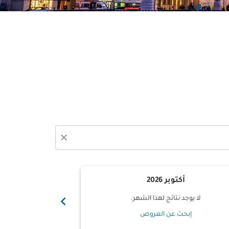
close
أكتوبر 2026
نوفم
chevron_right
لا يوجد نتائج لهذا الشهر.
لا يوجد ن
إبحث عن العروض
إبحث