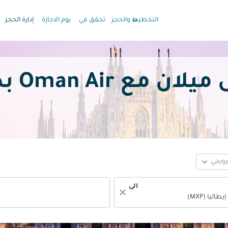
keyboard_arrow_down
التخطيط والحجز
تحقق في
يوم الاجازة
إدارة الحجز
Oman Air بدءًا من
expand_more
ترويجي
الى
close
fc-booking-departure-date-aria-label