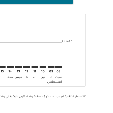
Displaying fares for أغسطس-2026
DXB–MXP: cmp-view-offers-disclaimer. إبحث عن العرو
DXB–MXP: cmp-view-offers-disclaimer. إبحث عن
DXB–MXP: cmp-view-offers-disclaimer. 
MXP: cmp-view-offers-disclaimer
p-view-offers-disclaimer
-offers-disclaimer
s-disclaimer
aimer
stogram-bars-legend-min-price-aria-label 1.4KAED
1.4KAED
15
14
13
12
11
10
09
08
سبت
أحد
نين
ثاء
عاء
ميس
معة
سبت
أغسطس
*الأسعار الظاهرة تم جمعها بآخر 48 ساعة وقد لا تكون متوفرة في وقت الحجز. تطبق الرسوم على الخدمات الإضافية.