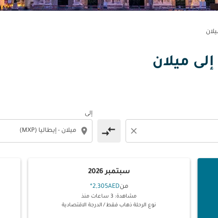
يلان
 إلى ميلان
إلى
compare_arrows
location_on
close
سبتمبر 2026
من
2,305AED
*
مشاهدة: 3 ساعات منذ
نوع الرحلة ذهاب فقط
/
الدرجة الاقتصادية