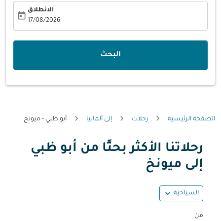
الانطلاق
today
fc-booking-departure-date-aria-label
17/08/2026
البحث
الصفحة الرئيسية
رحلات
إلى ألمانيا
أبو ظبي - ميونخ
رحلاتنا الأكثر بحثًا من أبو ظبي
حاول تحديث الرحلة (مغادرة و/أو وجهة) أو التفاعل مع التواريخ أ
إلى ميونخ
expand_more
السياحية
من