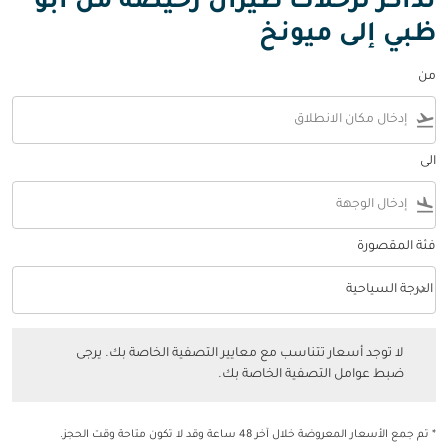
تذاكر لرحلات طيران رخيصة من أبو
ظبي إلى ميونخ
من
flight_takeoff
الى
flight_land
فئة المقصورة
keyboard_arrow_down
الدرجة السياحية
فئة المقصورة option الدرجة السياحية Selected
لا توجد أسعار تتناسب مع معايير التصفية الخاصة بك. يرجى ضبط عوامل التصفي
لا توجد أسعار تتناسب مع معايير التصفية الخاصة بك. يرجى
ضبط عوامل التصفية الخاصة بك.
* تم جمع الأسعار المعروضة خلال آخر 48 ساعة وقد لا تكون متاحة وقت الحجز.