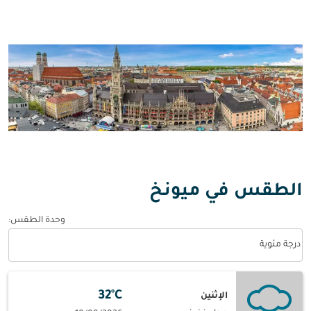
الطقس في ميونخ
وحدة الطقس
:
Weather unit option درجة مئوية Selected
درجة مئوية
32°C
الإثنين