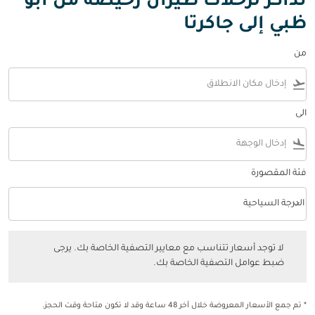
تذاكر لرحلات طيران رخيصة من أبو
ظبي إلى جاكرتا
من
flight_takeoff
الى
flight_land
فئة المقصورة
keyboard_arrow_down
الدرجة السياحية
فئة المقصورة option الدرجة السياحية Selected
لا توجد أسعار تتناسب مع معايير التصفية الخاصة بك. يرجى ضبط عوامل التصفي
لا توجد أسعار تتناسب مع معايير التصفية الخاصة بك. يرجى
ضبط عوامل التصفية الخاصة بك.
* تم جمع الأسعار المعروضة خلال آخر 48 ساعة وقد لا تكون متاحة وقت الحجز.