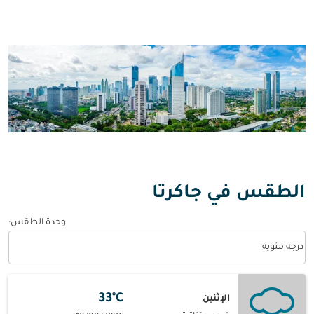
الطقس في جاكرتا
وحدة الطقس
:
Weather unit option درجة مئوية Selected
درجة مئوية
33°C
الإثنين