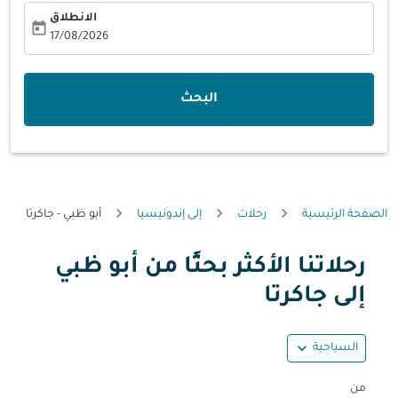
الانطلاق
today
fc-booking-departure-date-aria-label
17/08/2026
البحث
الصفحة الرئيسية
رحلات
إلى إندونيسيا
أبو ظبي - جاكرتا
رحلاتنا الأكثر بحثًا من أبو ظبي
حاول تحديث الرحلة (مغادرة و/أو وجهة) أو التفاعل مع التواريخ أ
إلى جاكرتا
expand_more
السياحية
من