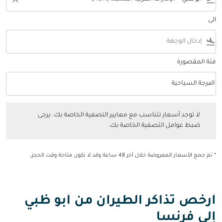
الى
flight_land
فئة المقصورة
keyboard_arrow_down
الدرجة السياحية
فئة المقصورة option الدرجة السياحية Selected
لا توجد أسعار تتناسب مع معايير التصفية الخاصة بك. يرجى ضبط عوامل التصفي
لا توجد أسعار تتناسب مع معايير التصفية الخاصة بك. يرجى
ضبط عوامل التصفية الخاصة بك.
* تم جمع الأسعار المعروضة خلال آخر 48 ساعة وقد لا تكون متاحة وقت الحجز.
أرخص تذاكر الطيران من أبو ظبي
إلى فرنسا