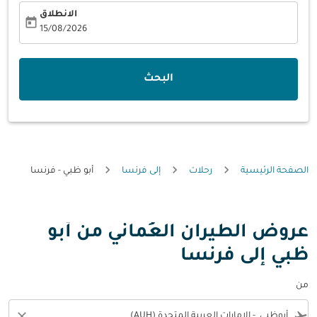
الانطلاق
today
fc-booking-departure-date-aria-label
15/08/2026
البحث
الصفحة الرئيسية
رحلات
إلى فرنسا
أبو ظبي - فرنسا
عروض الطيران العُماني من أبو
ظبي إلى فرنسا
من
close
flight_takeoff