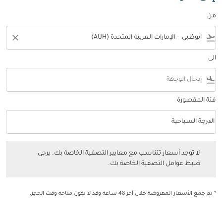
من
close
flight_takeoff
الى
flight_land
فئة المقصورة
keyboard_arrow_down
الدرجة السياحية
فئة المقصورة option الدرجة السياحية Selected
لا توجد أسعار تتناسب مع معايير التصفية الخاصة بك. يرجى ضبط عوامل التصفي
لا توجد أسعار تتناسب مع معايير التصفية الخاصة بك. يرجى
ضبط عوامل التصفية الخاصة بك.
* تم جمع الأسعار المعروضة خلال آخر 48 ساعة وقد لا تكون متاحة وقت الحجز.