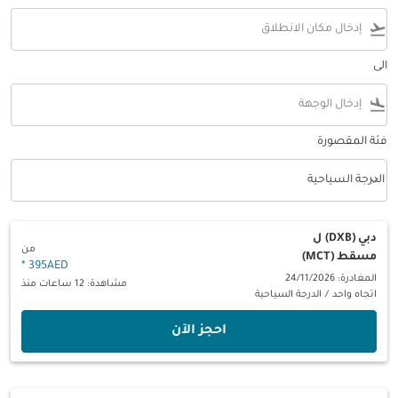
flight_takeoff
الى
flight_land
فئة المقصورة
keyboard_arrow_down
الدرجة السياحية
فئة المقصورة option الدرجة السياحية Selected
دبي (DXB)
ل
من
مسقط (MCT)
*
395AED
المغادرة: 24/11/2026
مشاهدة: 12 ساعات منذ
اتجاه واحد
/
الدرجة السياحية
‫احجز الآن‬