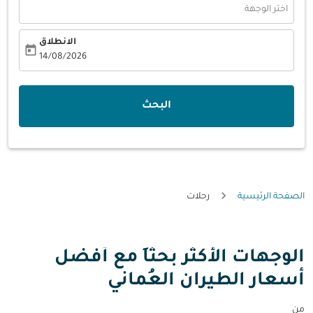
اختر الوجهة
الانطلاق
today
fc-booking-departure-date-aria-label
14/08/2026
البحث
الصفحة الرئيسية
رحلات
الوجهات الأكثر بحثاً مع أفضل
أسعار الطيران العُماني
من