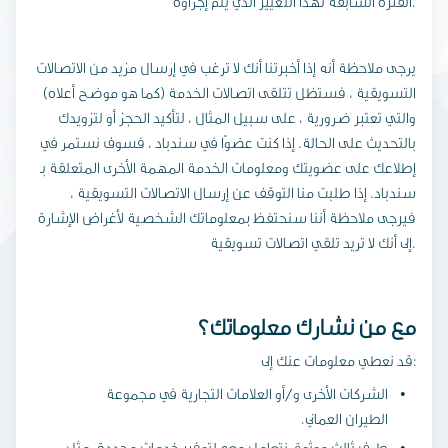
الفترة السابقة لهذا التغيير الذي يتم إجراؤه.
يرجى ملاحظة أنه إذا أخبرتنا أنك لا ترغب في إرسال مزيد من الاتصالات
التسويقية ، فستظل تتلقى اتصالات الخدمة (كما هو موضح أعلاه)
والتي تعتبر ضرورية ، على سبيل المثال ، لتأكيد الحجز أو لتزويدك
بالتحديث على الحالة. إذا كنت عضوًا في سندباد ، فسوف نستمر في
إطلاعك على عضويتك ومعلومات الخدمة المهمة الأخرى المتعلقة بـ
سندباد. إذا طلبت منا التوقف عن إرسال الاتصالات التسويقية ،
فيرجى ملاحظة أننا سنحتفظ بمعلوماتك الشخصية لأغراض الإشارة
إلى أنك لا تريد تلقي اتصالات تسويقية.
مع من نشارك معلوماتك؟
قد نعطي معلومات عنك إلى:
الشركات الأخرى و/أو العلامات التجارية في مجموعة
الطيران العماني.
طرف ثالث موثوق نتعامل معه لتوفير خدمات محددة، مثل