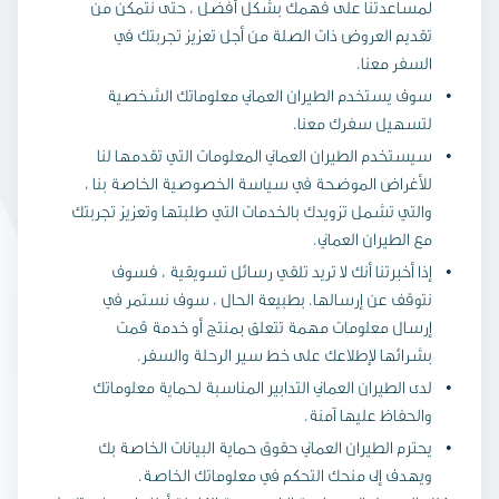
لمساعدتنا على فهمك بشكل أفضل ، حتى نتمكن من
تقديم العروض ذات الصلة من أجل تعزيز تجربتك في
السفر معنا.
سوف يستخدم الطيران العماني معلوماتك الشخصية
لتسهيل سفرك معنا.
سيستخدم الطيران العماني المعلومات التي تقدمها لنا
للأغراض الموضحة في سياسة الخصوصية الخاصة بنا ،
والتي تشمل تزويدك بالخدمات التي طلبتها وتعزيز تجربتك
مع الطيران العماني.
إذا أخبرتنا أنك لا تريد تلقي رسائل تسويقية ، فسوف
نتوقف عن إرسالها. بطبيعة الحال ، سوف نستمر في
إرسال معلومات مهمة تتعلق بمنتج أو خدمة قمت
بشرائها لإطلاعك على خط سير الرحلة والسفر.
لدى الطيران العماني التدابير المناسبة لحماية معلوماتك
والحفاظ عليها آمنة.
يحترم الطيران العماني حقوق حماية البيانات الخاصة بك
ويهدف إلى منحك التحكم في معلوماتك الخاصة.