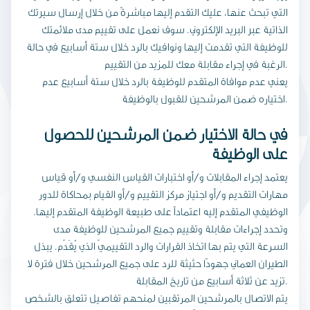
التي تبحث عنها، عليك التقدم إليها مباشرةً من خلال إرسال سيرتك
الذاتية عبر البريد الإلكتروني. سوف نعمل على تقييم مدى ملائمتك
للوظيفة التي تقدمت إليها ونوافيك بالرد خلال ستة أسابيع في حالة
الرغبة في إجراء مقابلة معك للمزيد من التقييم.
يعني عدم موافاة المتقدم للوظيفة بالرد خلال ستة أسابيع عدم
اختياره ضمن المرشحين للقبول بالوظيفة.
في حالة الاختيار ضمن المرشحين للحصول
على الوظيفة
يعتمد إجراء المقابلات و/أو اختبارات القياس النفسي و/أو قياس
مهارات التقديم و/أو اجتياز مركز التقييم و/أو القيام بمحاكاة للدور
الوظيفي المتقدم إليه اعتماداً على طبيعة الوظيفة المتقدم إليها.
وتحدد إجراءات مقابلة وتقييم جميع المرشحين للوظيفة مدى
السرعة التي يتم بها اتخاذ القرارات والرد التقييميّ الذي يٌقَدّم. يبذل
الطيران العماني جهودًا حثيثة للرد على جميع المرشحين خلال فترة لا
تزيد عن ثلاثة أسابيع من تاريخ المقابلة.
يتم الاتصال بالمرشحين المرتقبين لمنحهم تفاصيل تتعلق بالشخص