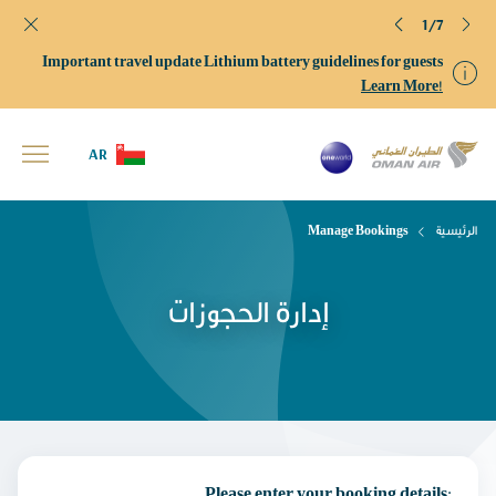
1/7
Important travel update Lithium battery guidelines for guests
Learn More!
AR
الرئيسية
Manage Bookings
إدارة الحجوزات
Please enter your booking details: