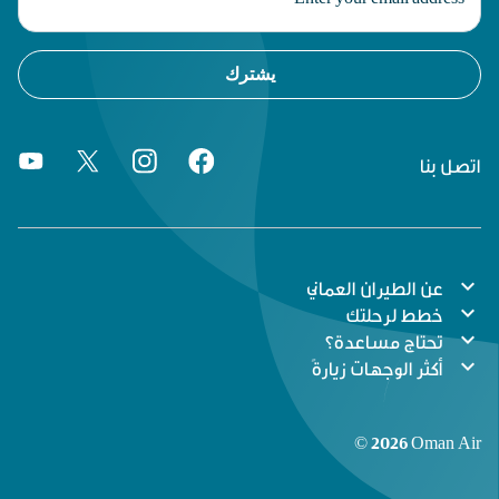
يشترك
اتصل بنا
expand_more
عن الطيران العماني
expand_more
خطط لرحلتك
expand_more
تحتاج مساعدة؟
expand_more
أكثر الوجهات زيارةً
© 2026 Oman Air