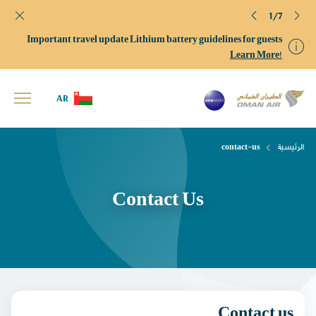
1/7
Important travel update Lithium battery guidelines for guests
Learn More!
AR
الرئيسية
contact-us
Contact Us
Contact us