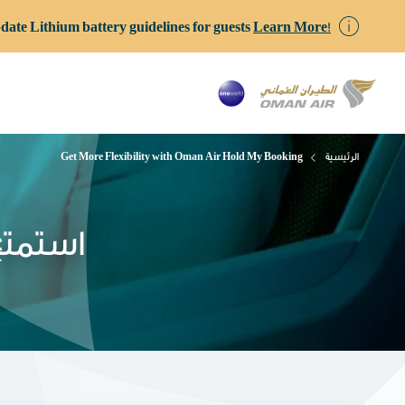
date Lithium battery guidelines for guests
Learn More!
الرئيسية
Get More Flexibility with Oman Air Hold My Booking
استمتع 