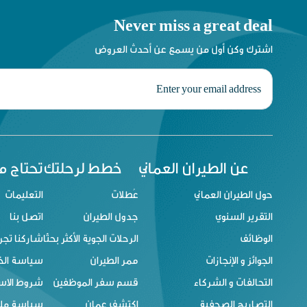
Never miss a great deal
اشترك وكن أول من يسمع عن أحدث العروض
عن الطيران العماني
خطط لرحلتك
تحتاج 
حول الطيران العماني
عُطلات
التعليمات
التقرير السنوي
جدول الطيران
اتصل بنا
الوظائف
الرحلات الجوية الأكثر بحثًا
شاركنا تجر
الجوائز و الإنجازات
ممر الطيران
سياسة ال
التحالفات و الشركاء
قسم سفر الموظفين
شروط الاس
التصاريح الصحفية
اكتشف عمان
سياسة ملفا