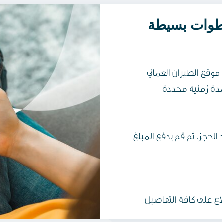
ران العماني Omanair.com، اضغط
الحجز. ثم قم بدفع المبلغ