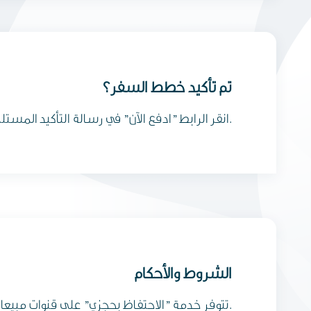
تم تأكيد خطط السفر؟
انقر الرابط "ادفع الآن" في رسالة التأكيد المستلمة عبر بريدك الإلكتروني للمتابعة مباشرة إلى محرك الحجز الخاص بنا واصدار تذكرة السفر الخاصة بك.
الشروط والأحكام
تتوفر خدمة "الاحتفاظ بحجزي" على قنوات مبيعات الطيران العماني المباشرة فقط.