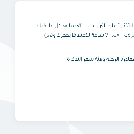
استمتع بخطط سفر أكثر مرونة واحتفظ بحجزك لوقت لاحق دون الحاجة لدفع ثمن التذكرة على الفور وحتى 72 ساعة. كل ما عليك
فعله هو الضغط على خيار الاحتفاظ بحجزي المتاح في موقع الطيران العماني وتحديد أحد خيارات الدفع والمحددة بفترة 24، 48، 72 ساعة للاحتفاظ بحجزك وثمن