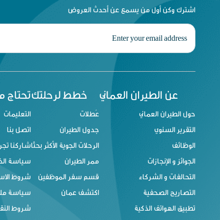
اشترك وكن أول من يسمع عن أحدث العروض
عن الطيران العماني
خطط لرحلتك
تحتاج 
حول الطيران العماني
عُطلات
التعليمات
التقرير السنوي
جدول الطيران
اتصل بنا
الوظائف
الرحلات الجوية الأكثر بحثًا
شاركنا تجر
الجوائز و الإنجازات
ممر الطيران
سياسة ال
التحالفات و الشركاء
قسم سفر الموظفين
شروط الاس
التصاريح الصحفية
اكتشف عمان
سياسة ملفا
تطبيق الهواتف الذكية
شروط النقل