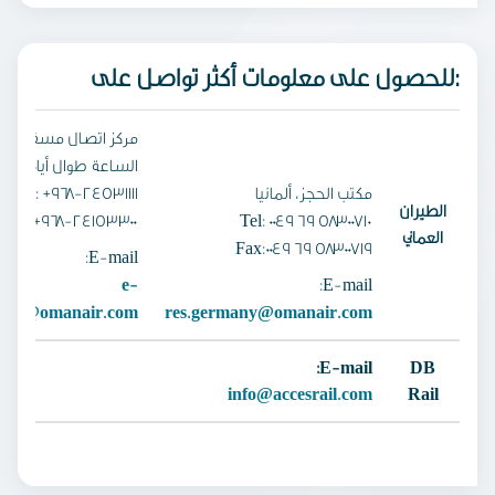
للحصول على معلومات أكثر تواصل على:
مركز اتصال مسقط متا
الساعة طوال أيام الأس
مكتب الحجز، ألمانيا
Tel: +968-24531111
الطيران
Fax:+968-24153300
Tel: 0049 69 58300710
العماني
Fax:0049 69 58300719
E-mail:
e-
E-mail:
pdesk@omanair.com
res.germany@omanair.com
E-mail:
DB
info@accesrail.com
Rail