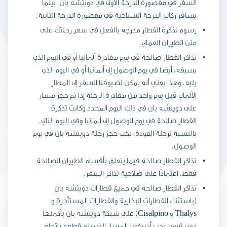
السفر في مقصورة الدرجة الأولى في دويتشه بان. بينما
يسافر ركاب الدرجة السياحية في مقصورة الدرجة الثانية.
رسوم تذكرة القطار مدرجة بالفعل في سعر رحلتك على
متن الطيران العماني.
تذاكر القطار صالحة في يوم مغادرة ألمانيا أو في اليوم الذي
يسبقه، أيضا في يوم الوصول إلى ألمانيا أو في اليوم الذي
يليه، وهذا يعني أنه يمكن لضيوفنا السفر إلى المطار
الألماني قبل يوم واحد من مغادرة الرحلة إذا تم حجز مسار
على دويتشه بان في ذلك اليوم المحدد وكانت تذكرة
القطار صالحة في يوم الوصول إلى ألمانيا وفي اليوم التالي.
بالنسبة لرحلة العودة، يجب حجز رحلة دويتشه بان في يوم
الوصول.
تذاكر القطار صالحة فيما يتعلق بأقسام الطيران الصالحة
فقط، اعتمادًا على صلاحية تذاكر السفر.
تذاكر القطار صالحة في جميع قطارات دويتشه بان
(باستثناء القطارات البخارية والقطارات المستأجرة و
Thalys و Cisalpino) على شبكة دويتشه بان بأكملها
دون قيود. يجب أن يكون المسار الذي يتم قطعه باتجاه