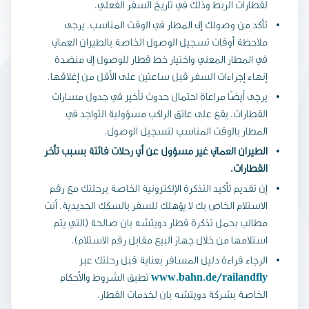
لقطارات الربط وذلك في تاريخ السفر الفعلي.
تأكد من وصولك إلى المطار في الوقت المناسب. يرجى
ملاحظة أوقات تسجيل الوصول الخاصة بالطيران العماني
في المطار المعني واختيار خط قطار للوصول إلى منضدة
إنهاء إجراءات السفر قبل ساعتين على الأقل من إغلاقها.
يرجى أيضًا مراعاة احتمال حدوث تأخير في جدول مسارات
القطارات. يقع على عاتق الراكب مسؤولية التواجد في
المطار بالوقت المناسب لتسجيل الوصول.
الطيران العماني غير مسؤول عن أي رحلات فائتة بسبب تأخر
القطارات.
إن تقديم تأكيد التذكرة الإلكترونية الخاصة برحلتك مع رقم
الاستلام الخاص بك لا يؤهلك للسفر بالسكك الحديدية. أنت
مطالب بحمل تذكرة قطار دويتشه بان صالحة (التي يتم
استلامها من خلال جهاز البيع مقابل رقم الاستلام).
الرجاء قراءة دليل المسافر بعناية قبل رحلتك عبر
www.bahn.de/railandfly
تطبق الشروط والأحكام
الخاصة بشركة دويتشه بان لخدمات القطار.