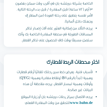
الخاصة بشركة دويتشه بان في أقرب وقت ممكن بغضون
3 أيام (72 ساعة) قبل المغادرة / قبل بدء الرحلة التالية.
الأمر نفسه ينطبق على رحلة العودة (من المطار إلى
وجهتك داخل ألمانيا).
يرجى التأكد من إمكانية العثور على آلات إصدار تذاكر
المسافات الطويلة في محطة المغادرة الخاصة بك وأنك
ستصل مسبقًا بوقت كاف للحصول على تذاكر القطار.
اختر محطات الربط لقطارك
لأسباب فنية، يعرض خط سير رحلتك تلقائيًا أرقام قطارات
وهمية (تبدأ بالرقم B9 (ونقاط مغادرة وهمية (QYG)
وأوقات وهمية لمسار القطار، يرجى ملاحظة أن هذه
البيانات غير صالحة.
يرجى الاتصال بمركز رحلات دويتشه بان أو زيارة الموقع
www.bahn.de
للتحقق من وقت المغادرة الفعلي