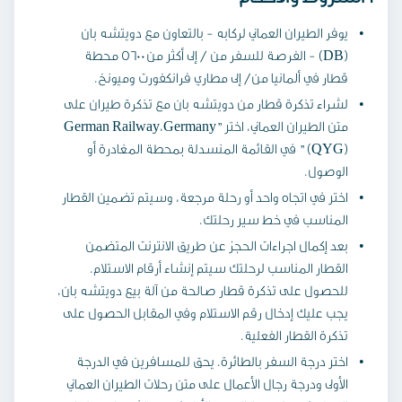
يوفر الطيران العماني لركابه - بالتعاون مع دويتشه بان
(DB) - الفرصة للسفر من / إلى أكثر من 5600 محطة
قطار في ألمانيا من/ إلى مطاري فرانكفورت وميونخ.
لشراء تذكرة قطار من دويتشه بان مع تذكرة طيران على
متن الطيران العماني، اختر "German Railway،Germany
(QYG) " في القائمة المنسدلة بمحطة المغادرة أو
الوصول.
اختر في اتجاه واحد أو رحلة مرجعة، وسيتم تضمين القطار
المناسب في خط سير رحلتك.
بعد إكمال اجراءات الحجز عن طريق الانترنت المتضمن
القطار المناسب لرحلتك سيتم إنشاء أرقام الاستلام.
للحصول على تذكرة قطار صالحة من آلة بيع دويتشه بان،
يجب عليك إدخال رقم الاستلام وفي المقابل الحصول على
تذكرة القطار الفعلية.
اختر درجة السفر بالطائرة. يحق للمسافرين في الدرجة
الأولى ودرجة رجال الأعمال على متن رحلات الطيران العماني