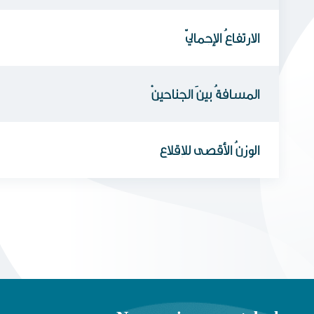
الارتفاعُ الإجماليّ
المسافةُ بينَ الجناحيْن
الوزنُ الأقصى للإقلاع