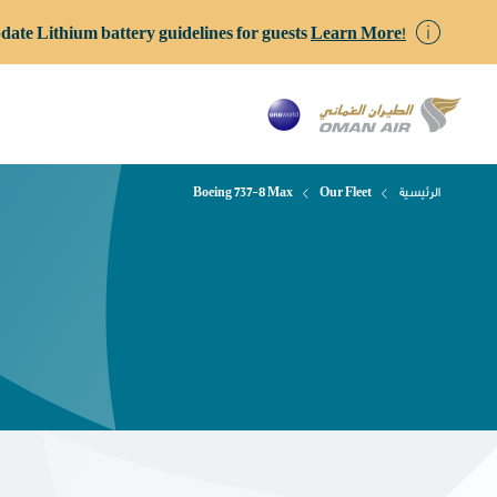
date Lithium battery guidelines for guests
Learn More!
الرئيسية
Our Fleet
Boeing 737-8 Max