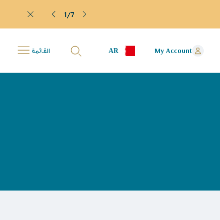
1/7
AR
My Account
القائمة