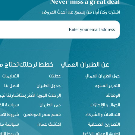
Never miss a great deal
اشترك وكن أول من يسمع عن أحدث العروض
عن الطيران العماني
خطط لرحلتك
تحتاج 
حول الطيران العماني
عُطلات
التعليمات
التقرير السنوي
جدول الطيران
اتصل بنا
الوظائف
الرحلات الجوية الأكثر بحثًا
شاركنا تجر
الجوائز و الإنجازات
ممر الطيران
سياسة ال
التحالفات و الشركاء
قسم سفر الموظفين
شروط الاس
التصاريح الصحفية
اكتشف عمان
سياسة ملفا
تطبيق الهواتف الذكية
شروط النقل