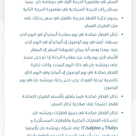
السفر في مقصورة الدرجة الأولى في دويتشه بان. بينما
يسافر ركاب الدرجة السياحية في مقصورة الدرجة الثانية.
رسوم تذكرة القطار مدرجة بالفعل في سعر رحلتك على
متن الطيران العماني.
تذاكر القطار صالحة في يوم مغادرة ألمانيا أو في اليوم الذي
يسبقه، أيضا في يوم الوصول إلى ألمانيا أو في اليوم الذي
يليه، وهذا يعني أنه يمكن لضيوفنا السفر إلى المطار
الألماني قبل يوم واحد من مغادرة الرحلة إذا تم حجز مسار
على دويتشه بان في ذلك اليوم المحدد وكانت تذكرة
القطار صالحة في يوم الوصول إلى ألمانيا وفي اليوم التالي.
بالنسبة لرحلة العودة، يجب حجز رحلة دويتشه بان في يوم
الوصول.
تذاكر القطار صالحة فيما يتعلق بأقسام الطيران الصالحة
فقط، اعتمادًا على صلاحية تذاكر السفر.
تذاكر القطار صالحة في جميع قطارات دويتشه بان
(باستثناء القطارات البخارية والقطارات المستأجرة و
Thalys و Cisalpino) على شبكة دويتشه بان بأكملها
دون قيود. يجب أن يكون المسار الذي يتم قطعه باتجاه