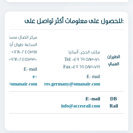
للحصول على معلومات أكثر تواصل على:
مركز اتصال مسقط متا
الساعة طوال أيام الأس
مكتب الحجز، ألمانيا
Tel: +968-24531111
الطيران
Fax:+968-24153300
Tel: 0049 69 58300710
العماني
Fax:0049 69 58300719
E-mail:
e-
E-mail:
pdesk@omanair.com
res.germany@omanair.com
E-mail:
DB
info@accesrail.com
Rail