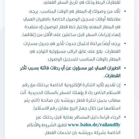
لقطارات الربط وذلك في تاريخ السفر الفعلي.
تأكد من وصولك إلى المطار في الوقت المناسب. يرجى
ملاحظة أوقات تسجيل الوصول الخاصة بالطيران العماني
في المطار المعني واختيار خط قطار للوصول إلى منضدة
إنهاء إجراءات السفر قبل ساعتين على الأقل من إغلاقها.
يرجى أيضًا مراعاة احتمال حدوث تأخير في جدول مسارات
القطارات. يقع على عاتق الراكب مسؤولية التواجد في
المطار بالوقت المناسب لتسجيل الوصول.
الطيران العماني غير مسؤول عن أي رحلات فائتة بسبب تأخر
القطارات.
إن تقديم تأكيد التذكرة الإلكترونية الخاصة برحلتك مع رقم
الاستلام الخاص بك لا يؤهلك للسفر بالسكك الحديدية. أنت
مطالب بحمل تذكرة قطار دويتشه بان صالحة (التي يتم
استلامها من خلال جهاز البيع مقابل رقم الاستلام).
الرجاء قراءة دليل المسافر بعناية قبل رحلتك عبر
www.bahn.de/railandfly
تطبق الشروط والأحكام
الخاصة بشركة دويتشه بان لخدمات القطار.