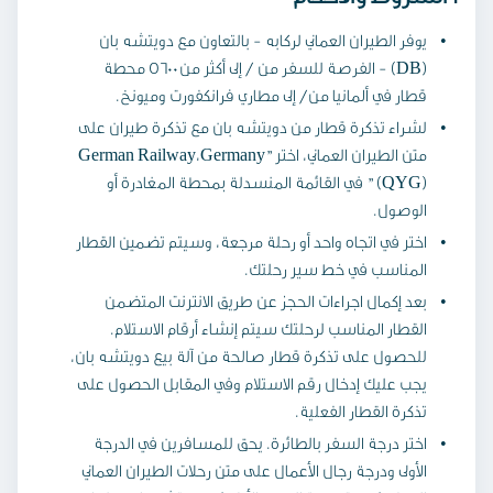
يوفر الطيران العماني لركابه - بالتعاون مع دويتشه بان
(DB) - الفرصة للسفر من / إلى أكثر من 5600 محطة
قطار في ألمانيا من/ إلى مطاري فرانكفورت وميونخ.
لشراء تذكرة قطار من دويتشه بان مع تذكرة طيران على
متن الطيران العماني، اختر "German Railway،Germany
(QYG) " في القائمة المنسدلة بمحطة المغادرة أو
الوصول.
اختر في اتجاه واحد أو رحلة مرجعة، وسيتم تضمين القطار
المناسب في خط سير رحلتك.
بعد إكمال اجراءات الحجز عن طريق الانترنت المتضمن
القطار المناسب لرحلتك سيتم إنشاء أرقام الاستلام.
للحصول على تذكرة قطار صالحة من آلة بيع دويتشه بان،
يجب عليك إدخال رقم الاستلام وفي المقابل الحصول على
تذكرة القطار الفعلية.
اختر درجة السفر بالطائرة. يحق للمسافرين في الدرجة
الأولى ودرجة رجال الأعمال على متن رحلات الطيران العماني