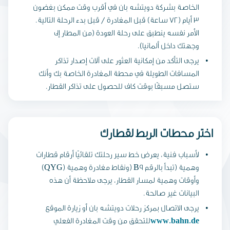
الخاصة بشركة دويتشه بان في أقرب وقت ممكن بغضون
3 أيام (72 ساعة) قبل المغادرة / قبل بدء الرحلة التالية.
الأمر نفسه ينطبق على رحلة العودة (من المطار إلى
وجهتك داخل ألمانيا).
يرجى التأكد من إمكانية العثور على آلات إصدار تذاكر
المسافات الطويلة في محطة المغادرة الخاصة بك وأنك
ستصل مسبقًا بوقت كاف للحصول على تذاكر القطار.
اختر محطات الربط لقطارك
لأسباب فنية، يعرض خط سير رحلتك تلقائيًا أرقام قطارات
وهمية (تبدأ بالرقم B9 (ونقاط مغادرة وهمية (QYG)
وأوقات وهمية لمسار القطار، يرجى ملاحظة أن هذه
البيانات غير صالحة.
يرجى الاتصال بمركز رحلات دويتشه بان أو زيارة الموقع
www.bahn.de
للتحقق من وقت المغادرة الفعلي