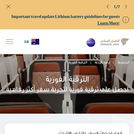
1/7
Important travel update Lithium battery guidelines for guests
Learn More!
AR
الرئيسية
ترقية الرحلة
الترقية الفورية
الترقية الفورية
احصل على ترقية فورية لتجربة سفر أكثر رفاهية
:انهاء اجراءات السفر ذاتيا عبر الانترنت