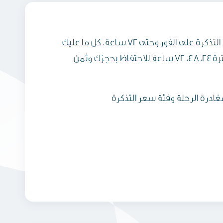
استمتع بخطط سفر أكثر مرونة واحتفظ بحجزك لوقت لاحق دون الحاجة لدفع ثمن التذكرة على الفور وحتى 72 ساعة. كل ما عليك
فعله هو الضغط على خيار الاحتفاظ بحجزي المتاح في موقع الطيران العماني وتحديد أحد خيارات الدفع والمحددة بفترة 24، 48، 72 ساعة للاحتفاظ بحجزك وثمن