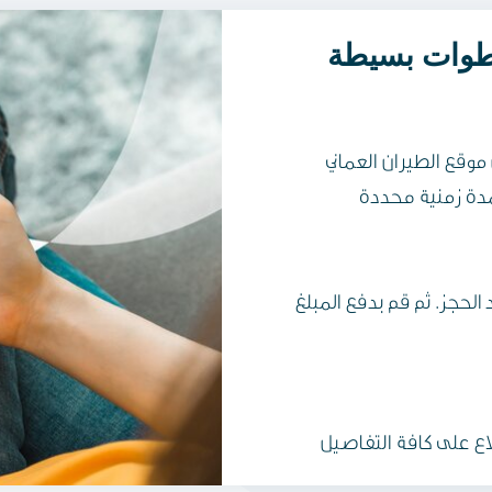
ران العماني Omanair.com، اضغط
الحجز. ثم قم بدفع المبلغ