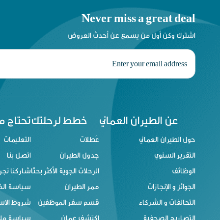
Never miss a great deal
اشترك وكن أول من يسمع عن أحدث العروض
عن الطيران العماني
خطط لرحلتك
تحتاج 
حول الطيران العماني
عُطلات
التعليمات
التقرير السنوي
جدول الطيران
اتصل بنا
الوظائف
الرحلات الجوية الأكثر بحثًا
شاركنا تجر
الجوائز و الإنجازات
ممر الطيران
سياسة ال
التحالفات و الشركاء
قسم سفر الموظفين
شروط الاس
التصاريح الصحفية
اكتشف عمان
سياسة ملفا