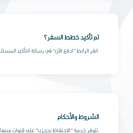
تم تأكيد خطط السفر؟
انقر الرابط "ادفع الآن" في رسالة التأكيد المستلمة عبر بريدك الإلكتروني للمتابعة مباشرة إلى محرك الحجز الخاص بنا واصدار تذكرة السفر الخاصة بك.
الشروط والأحكام
تتوفر خدمة "الاحتفاظ بحجزي" على قنوات مبيعات الطيران العماني المباشرة فقط.