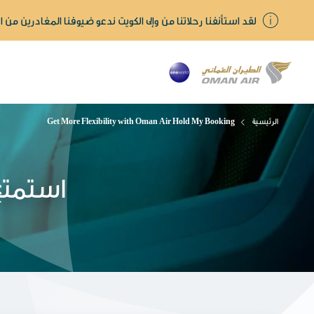
لقد استأنفنا رحلاتنا من وإلى الكويت ندعو ضيوفنا المغادرين من ال
الرئيسية
Get More Flexibility with Oman Air Hold My Booking
استمتع 